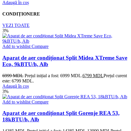
Adaugă în coș
CONDIȚIONERE
VEZI TOATE
3%
Add to wishlist
Compare
Aparat de aer condiționat Split Midea XTreme Save
Eco, 9kBTU/h, Alb
6999
MDL
Prețul inițial a fost: 6999 MDL.
6799
MDL
Prețul curent
este: 6799 MDL.
Adaugă în coș
3%
Add to wishlist
Compare
Aparat de aer condiționat Split Gorenje REA 53,
18kBTU/h, Alb
14385
MDL
Prețul inițial a fost: 14385 MDL.
13999
MDL
Prețul