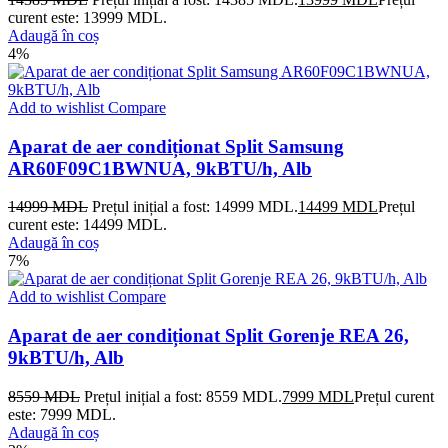
curent este: 13999 MDL.
Adaugă în coș
4%
Add to wishlist
Compare
Aparat de aer condiționat Split Samsung
AR60F09C1BWNUA, 9kBTU/h, Alb
14999
MDL
Prețul inițial a fost: 14999 MDL.
14499
MDL
Prețul
curent este: 14499 MDL.
Adaugă în coș
7%
Add to wishlist
Compare
Aparat de aer condiționat Split Gorenje REA 26,
9kBTU/h, Alb
8559
MDL
Prețul inițial a fost: 8559 MDL.
7999
MDL
Prețul curent
este: 7999 MDL.
Adaugă în coș