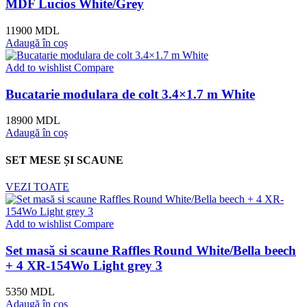
MDF Lucios White/Grey
11900
MDL
Adaugă în coș
Add to wishlist
Compare
Bucatarie modulara de colt 3.4×1.7 m White
18900
MDL
Adaugă în coș
SET MESE ȘI SCAUNE
VEZI TOATE
Add to wishlist
Compare
Set masă si scaune Raffles Round White/Bella beech
+ 4 XR-154Wo Light grey 3
5350
MDL
Adaugă în coș