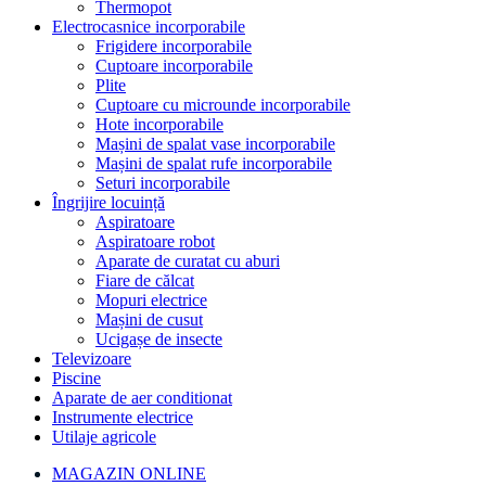
Thermopot
Electrocasnice incorporabile
Frigidere incorporabile
Cuptoare incorporabile
Plite
Cuptoare cu microunde incorporabile
Hote incorporabile
Mașini de spalat vase incorporabile
Mașini de spalat rufe incorporabile
Seturi incorporabile
Îngrijire locuință
Aspiratoare
Aspiratoare robot
Aparate de curatat cu aburi
Fiare de călcat
Mopuri electrice
Mașini de cusut
Ucigașe de insecte
Televizoare
Piscine
Aparate de aer conditionat
Instrumente electrice
Utilaje agricole
MAGAZIN ONLINE