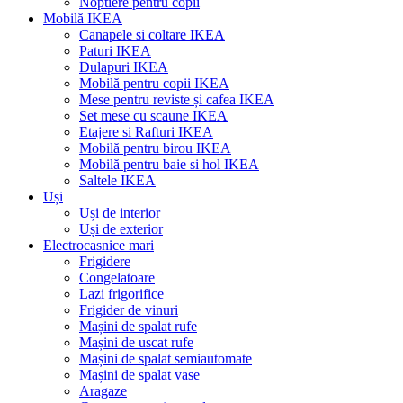
Noptiere pentru copii
Mobilă IKEA
Canapele si coltare IKEA
Paturi IKEA
Dulapuri IKEA
Mobilă pentru copii IKEA
Mese pentru reviste și cafea IKEA
Set mese cu scaune IKEA
Etajere si Rafturi IKEA
Mobilă pentru birou IKEA
Mobilă pentru baie si hol IKEA
Saltele IKEA
Uși
Uși de interior
Uși de exterior
Electrocasnice mari
Frigidere
Congelatoare
Lazi frigorifice
Frigider de vinuri
Mașini de spalat rufe
Mașini de uscat rufe
Mașini de spalat semiautomate
Mașini de spalat vase
Aragaze