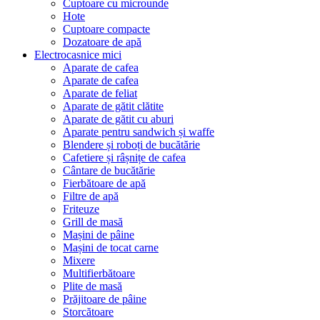
Cuptoare cu microunde
Hote
Cuptoare compacte
Dozatoare de aрă
Electrocasnice mici
Aparate de cafea
Aparate de cafea
Aparate de feliat
Aparate de gătit clătite
Aparate de gătit cu aburi
Aparate pentru sandwich și waffe
Blendere și roboți de bucătărie
Cafetiere și râșnițe de cafea
Cântare de bucătărie
Fierbătoare de apă
Filtre de apă
Friteuze
Grill de masă
Mașini de pâine
Mașini de tocat carne
Mixere
Multifierbătoare
Plite de masă
Prăjitoare de pâine
Storcătoare