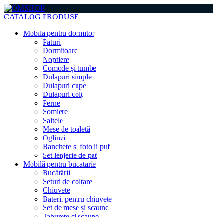
CATALOG PRODUSE
Mobilă pentru dormitor
Paturi
Dormitoare
Noptiere
Comode și tumbe
Dulapuri simple
Dulapuri cupe
Dulapuri colț
Perne
Somiere
Saltele
Mese de toaletă
Oglinzi
Banchete și fotolii puf
Set lenjerie de pat
Mobilă pentru bucatarie
Bucătării
Seturi de colțare
Chiuvete
Baterii pentru chiuvete
Set de mese și scaune
Taburete și scaune