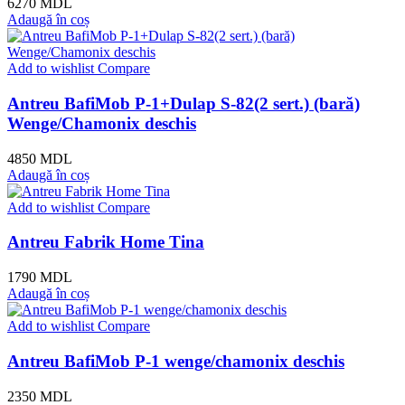
6270
MDL
Adaugă în coș
Add to wishlist
Compare
Antreu BafiMob P-1+Dulap S-82(2 sert.) (bară)
Wenge/Chamonix deschis
4850
MDL
Adaugă în coș
Add to wishlist
Compare
Antreu Fabrik Home Tina
1790
MDL
Adaugă în coș
Add to wishlist
Compare
Antreu BafiMob P-1 wenge/chamonix deschis
2350
MDL