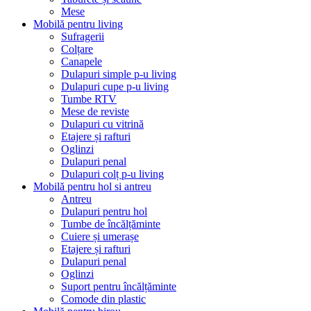
Mese
Mobilă pentru living
Sufragerii
Colțare
Canapele
Dulapuri simple p-u living
Dulapuri cupe p-u living
Tumbe RTV
Mese de reviste
Dulapuri cu vitrină
Etajere și rafturi
Oglinzi
Dulapuri penal
Dulapuri colț p-u living
Mobilă pentru hol si antreu
Antreu
Dulapuri pentru hol
Tumbe de încălțăminte
Cuiere și umerașe
Etajere și rafturi
Dulapuri penal
Oglinzi
Suport pentru încălțăminte
Comode din plastic