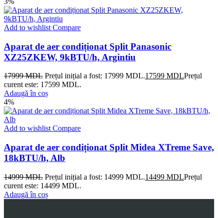
3%
Add to wishlist
Compare
Aparat de aer condiționat Split Panasonic
XZ25ZKEW, 9kBTU/h, Argintiu
17999
MDL
Prețul inițial a fost: 17999 MDL.
17599
MDL
Prețul
curent este: 17599 MDL.
Adaugă în coș
4%
Add to wishlist
Compare
Aparat de aer condiționat Split Midea XTreme Save,
18kBTU/h, Alb
14999
MDL
Prețul inițial a fost: 14999 MDL.
14499
MDL
Prețul
curent este: 14499 MDL.
Adaugă în coș