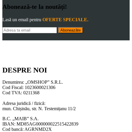
Abonează-te la noutăți!
Lasă un email pentru
OFERTE SPECIALE
.
Aboneazăte
DESPRE NOI
Denumirea: „OMSHOP” S.R.L.
Cod Fiscal: 1023600021306
Cod TVA: 0211368
Adresa juridică / fizică:
mun. Chișinău, str. N. Testemițanu 11/2
B.C. „MAIB” S.A.
IBAN: MD85AG000000022515422839
Cod bancă: AGRNMD2X