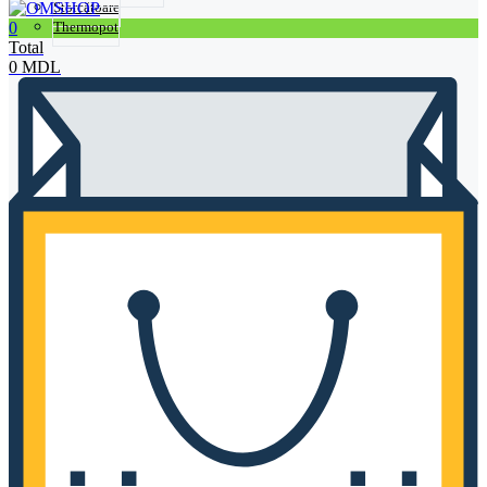
Storcătoare
0
Thermopot
Total
0
MDL