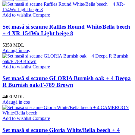
Add to wishlist
Compare
Set masă si scaune Raffles Round White/Bella beech
+ 4 XR-154Wo Light beige 8
5350
MDL
Adaugă în coș
Add to wishlist
Compare
Set masă si scaune GLORIA Burnish oak + 4 Deepa
R Burnish oak/F-789 Brown
4400
MDL
Adaugă în coș
Add to wishlist
Compare
Set masă si scaune Gloria White/Bella beech + 4