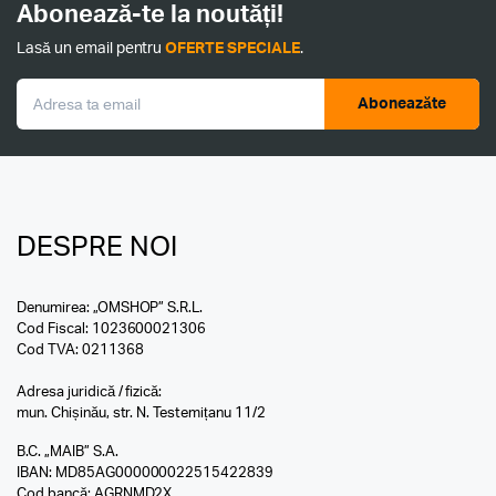
Abonează-te la noutăți!
Lasă un email pentru
OFERTE SPECIALE
.
Aboneazăte
DESPRE NOI
Denumirea: „OMSHOP” S.R.L.
Cod Fiscal: 1023600021306
Cod TVA: 0211368
Adresa juridică / fizică:
mun. Chișinău, str. N. Testemițanu 11/2
B.C. „MAIB” S.A.
IBAN: MD85AG000000022515422839
Cod bancă: AGRNMD2X