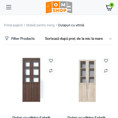
0
Prima pagină
Mobilă pentru living
Dulapuri cu vitrină
Filter Products
ț
ț
im
xim