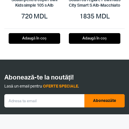
Scaun pentru copii Polini
Scaun cu reglare Polini Kids
Kids simple 105 s Alb
City Smart S Alb-Macchiato
720
MDL
1835
MDL
Adaugă în coș
Adaugă în coș
Abonează-te la noutăți!
Lasă un email pentru
OFERTE SPECIALE
.
Aboneazăte