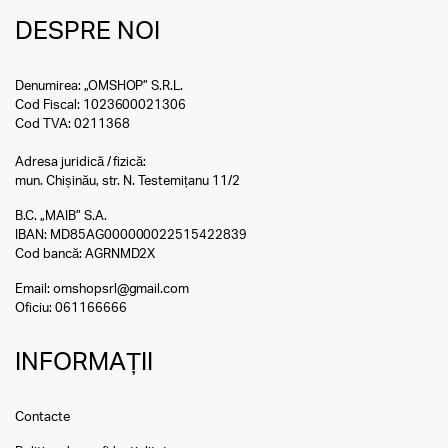
DESPRE NOI
Denumirea: „OMSHOP” S.R.L.
Cod Fiscal: 1023600021306
Cod TVA: 0211368
Adresa juridică / fizică:
mun. Chișinău, str. N. Testemițanu 11/2
B.C. „MAIB” S.A.
IBAN: MD85AG000000022515422839
Cod bancă: AGRNMD2X
Email:
omshopsrl@gmail.com
Oficiu:
061166666
INFORMAȚII
Contacte