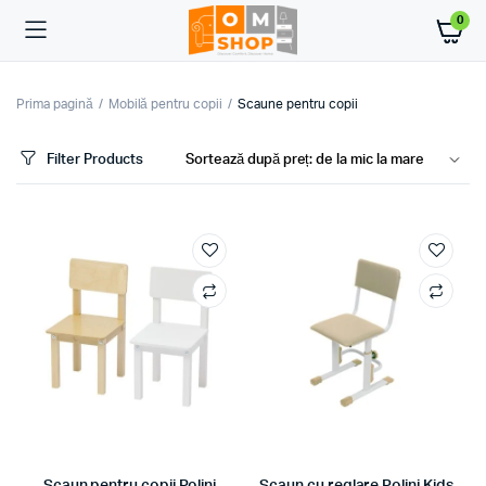
0
Prima pagină
Mobilă pentru copii
Scaune pentru copii
Filter Products
ț
ț
im
xim