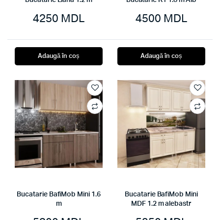
Bucatarie Liana 1.2 m
Bucatarie K1 1.8 m Alb
4250
MDL
4500
MDL
Adaugă în coș
Adaugă în coș
Bucatarie BafiMob Mini 1.6
Bucatarie BafiMob Mini
m
MDF 1.2 m alebastr