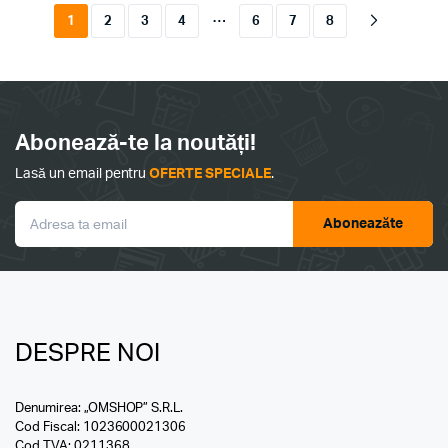
…
1
2
3
4
6
7
8
Abonează-te la noutăți!
Lasă un email pentru
OFERTE SPECIALE
.
Aboneazăte
DESPRE NOI
Denumirea: „OMSHOP” S.R.L.
Cod Fiscal: 1023600021306
Cod TVA: 0211368