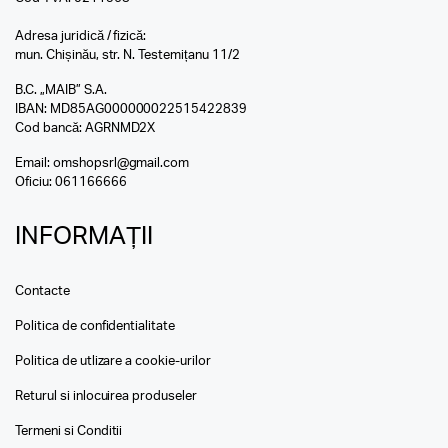
Adresa juridică / fizică:
mun. Chișinău, str. N. Testemițanu 11/2
B.C. „MAIB” S.A.
IBAN: MD85AG000000022515422839
Cod bancă: AGRNMD2X
Email:
omshopsrl@gmail.com
Oficiu:
061166666
INFORMAȚII
Contacte
Politica de confidentialitate
Politica de utlizare a cookie-urilor
Returul si inlocuirea produseler
Termeni si Conditii