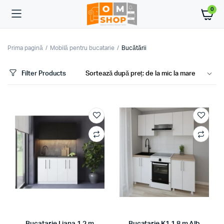
0
Prima pagină
Mobilă pentru bucatarie
Bucătării
Filter Products
ț
ț
im
xim