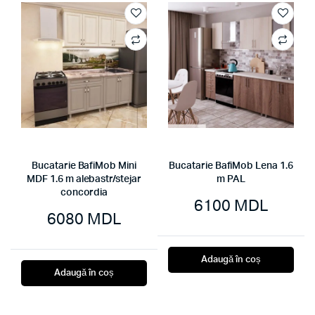
Bucatarie BafiMob Mini
Bucatarie BafiMob Lena 1.6
MDF 1.6 m alebastr/stejar
m PAL
concordia
6100
MDL
6080
MDL
Adaugă în coș
Adaugă în coș