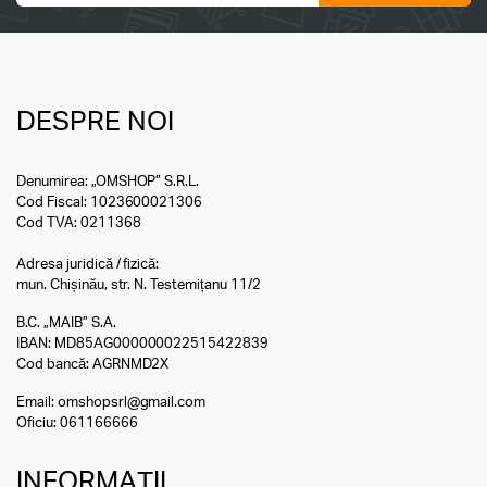
DESPRE NOI
Denumirea: „OMSHOP” S.R.L.
Cod Fiscal: 1023600021306
Cod TVA: 0211368
Adresa juridică / fizică:
mun. Chișinău, str. N. Testemițanu 11/2
B.C. „MAIB” S.A.
IBAN: MD85AG000000022515422839
Cod bancă: AGRNMD2X
Email:
omshopsrl@gmail.com
Oficiu:
061166666
INFORMAȚII