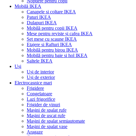
Noptiere pentru copii
Mobilă IKEA
Canapele si coltare IKEA
Paturi IKEA
Dulapuri IKEA
Mobilă pentru copii IKEA
Mese pentru reviste și cafea IKEA
Set mese cu scaune IKEA
Etajere si Rafturi IKEA
Mobilă pentru birou IKEA
Mobilă pentru baie si hol IKEA
Saltele IKEA
Uși
Uși de interior
Uși de exterior
Electrocasnice mari
Frigidere
Congelatoare
Lazi frigorifice
Frigider de vinuri
Mașini de spalat rufe
Mașini de uscat rufe
Mașini de spalat semiautomate
Mașini de spalat vase
Aragaze