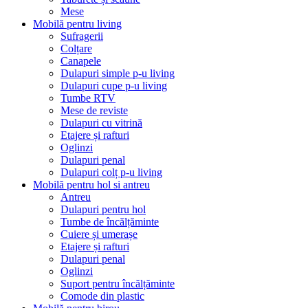
Mese
Mobilă pentru living
Sufragerii
Colțare
Canapele
Dulapuri simple p-u living
Dulapuri cupe p-u living
Tumbe RTV
Mese de reviste
Dulapuri cu vitrină
Etajere și rafturi
Oglinzi
Dulapuri penal
Dulapuri colț p-u living
Mobilă pentru hol si antreu
Antreu
Dulapuri pentru hol
Tumbe de încălțăminte
Cuiere și umerașe
Etajere și rafturi
Dulapuri penal
Oglinzi
Suport pentru încălțăminte
Comode din plastic