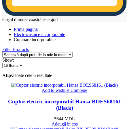
Coșul dumneavoastră este gol!
Prima pagină
Electrocasnice incorporabile
Cuptoare incorporabile
Filter Products
Show:
Sortat
Afișez toate cele 6 rezultate
după
preț:
Add to wishlist
Compare
de
la
Cuptor electric incorporabil Hansa BOES68161
mic
la
(Black)
mare
5644
MDL
Adaugă în coș