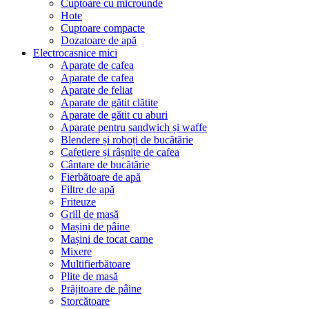
Cuptoare cu microunde
Hote
Cuptoare compacte
Dozatoare de aрă
Electrocasnice mici
Aparate de cafea
Aparate de cafea
Aparate de feliat
Aparate de gătit clătite
Aparate de gătit cu aburi
Aparate pentru sandwich și waffe
Blendere și roboți de bucătărie
Cafetiere și râșnițe de cafea
Cântare de bucătărie
Fierbătoare de apă
Filtre de apă
Friteuze
Grill de masă
Mașini de pâine
Mașini de tocat carne
Mixere
Multifierbătoare
Plite de masă
Prăjitoare de pâine
Storcătoare