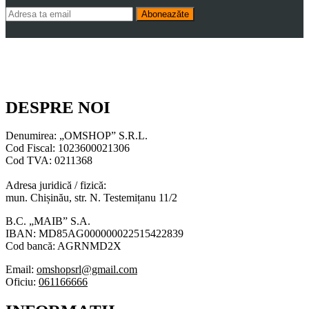
Aboneazăte
DESPRE NOI
Denumirea: „OMSHOP” S.R.L.
Cod Fiscal: 1023600021306
Cod TVA: 0211368
Adresa juridică / fizică:
mun. Chișinău, str. N. Testemițanu 11/2
B.C. „MAIB” S.A.
IBAN: MD85AG000000022515422839
Cod bancă: AGRNMD2X
Email:
omshopsrl@gmail.com
Oficiu:
061166666