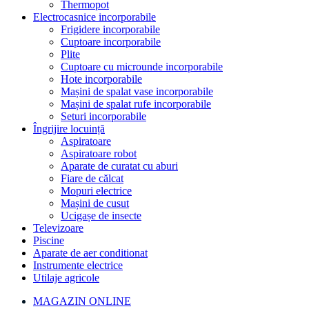
Thermopot
Electrocasnice incorporabile
Frigidere incorporabile
Cuptoare incorporabile
Plite
Cuptoare cu microunde incorporabile
Hote incorporabile
Mașini de spalat vase incorporabile
Mașini de spalat rufe incorporabile
Seturi incorporabile
Îngrijire locuință
Aspiratoare
Aspiratoare robot
Aparate de curatat cu aburi
Fiare de călcat
Mopuri electrice
Mașini de cusut
Ucigașe de insecte
Televizoare
Piscine
Aparate de aer conditionat
Instrumente electrice
Utilaje agricole
MAGAZIN ONLINE