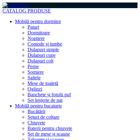
CATALOG PRODUSE
Mobilă pentru dormitor
Paturi
Dormitoare
Noptiere
Comode și tumbe
Dulapuri simple
Dulapuri cupe
Dulapuri colț
Perne
Somiere
Saltele
Mese de toaletă
Oglinzi
Banchete și fotolii puf
Set lenjerie de pat
Mobilă pentru bucatarie
Bucătării
Seturi de colțare
Chiuvete
Baterii pentru chiuvete
Set de mese și scaune
Taburete și scaune