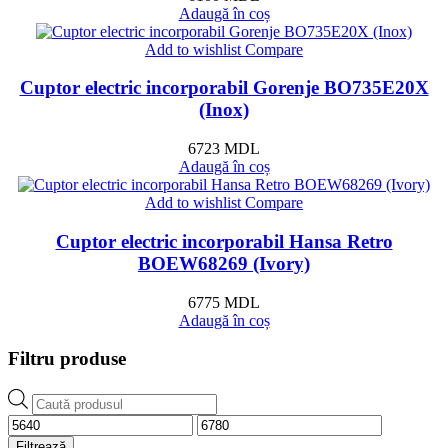
Adaugă în coș
Add to wishlist
Compare
Cuptor electric incorporabil Gorenje BO735E20X
(Inox)
6723
MDL
Adaugă în coș
Add to wishlist
Compare
Cuptor electric incorporabil Hansa Retro
BOEW68269 (Ivory)
6775
MDL
Adaugă în coș
Filtru produse
Products
search
Preț
Preț
minim
maxim
Filtrează