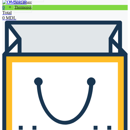
Storcătoare
0
Thermopot
Total
0
MDL