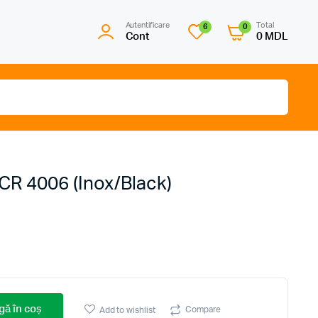
Autentificare
Total
6
0
Cont
0
MDL
CR 4006 (Inox/Black)
ă în coș
Compare
Add to wishlist