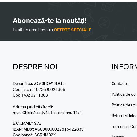
Abonează-te la noutăți!
Lasă un email pentru
OFERTE SPECIALE
.
DESPRE NOI
INFORM
Denumirea: „OMSHOP” S.R.L.
Contacte
Cod Fiscal: 1023600021306
Politica de con
Cod TVA: 0211368
Politica de utl
Adresa juridică / fizică:
mun. Chișinău, str. N. Testemițanu 11/2
Returul si inl
B.C. „MAIB” S.A.
Termeni si Con
IBAN: MD85AG000000022515422839
Cod bancă: AGRNMD2X