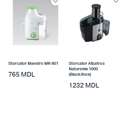
Storcator Maestro MR-801
Storcator Albatros
Naturemix 1000
765
MDL
(Black/Inox)
1232
MDL