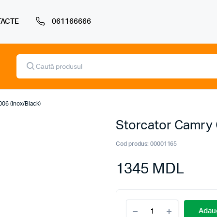
ACTE
061166666
Products
search
06 (Inox/Black)
Storcator Camry 
Cod produs:
00001165
1345
MDL
Storcator
Adaug
Camry