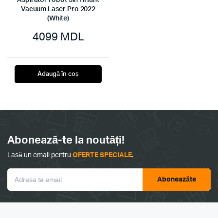
Aspirator robot 3in1 iHunt
Vacuum Laser Pro 2022
(White)
4099
MDL
Adaugă în coș
Abonează-te la noutăți!
Lasă un email pentru
OFERTE SPECIALE
.
Aboneazăte