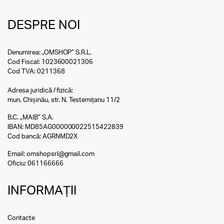
DESPRE NOI
Denumirea: „OMSHOP” S.R.L.
Cod Fiscal: 1023600021306
Cod TVA: 0211368
Adresa juridică / fizică:
mun. Chișinău, str. N. Testemițanu 11/2
B.C. „MAIB” S.A.
IBAN: MD85AG000000022515422839
Cod bancă: AGRNMD2X
Email:
omshopsrl@gmail.com
Oficiu:
061166666
INFORMAȚII
Contacte