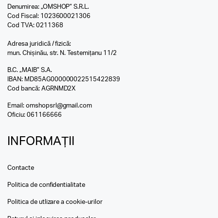
Denumirea: „OMSHOP” S.R.L.
Cod Fiscal: 1023600021306
Cod TVA: 0211368
Adresa juridică / fizică:
mun. Chișinău, str. N. Testemițanu 11/2
B.C. „MAIB” S.A.
IBAN: MD85AG000000022515422839
Cod bancă: AGRNMD2X
Email:
omshopsrl@gmail.com
Oficiu:
061166666
INFORMAȚII
Contacte
Politica de confidentialitate
Politica de utlizare a cookie-urilor