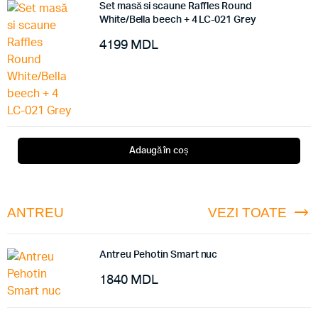
Set masă si scaune Raffles Round
White/Bella beech + 4 LC-021 Grey
4199
MDL
Adaugă în coș
ANTREU
VEZI TOATE
Antreu Pehotin Smart nuc
1840
MDL