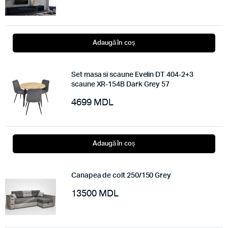
Adaugă în coș
Set masa si scaune Evelin DT 404-2+3
scaune XR-154B Dark Grey 57
4699
MDL
Adaugă în coș
Canapea de colt 250/150 Grey
13500
MDL