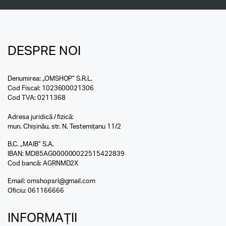
DESPRE NOI
Denumirea: „OMSHOP” S.R.L.
Cod Fiscal: 1023600021306
Cod TVA: 0211368
Adresa juridică / fizică:
mun. Chișinău, str. N. Testemițanu 11/2
B.C. „MAIB” S.A.
IBAN: MD85AG000000022515422839
Cod bancă: AGRNMD2X
Email:
omshopsrl@gmail.com
Oficiu:
061166666
INFORMAȚII