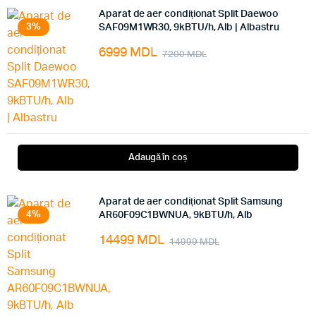
Aparat de aer condiționat Split Daewoo
3%
SAF09M1WR30, 9kBTU/h, Alb | Albastru
6999
MDL
7200
MDL
Adaugă în coș
Aparat de aer condiționat Split Samsung
4%
AR60F09C1BWNUA, 9kBTU/h, Alb
14499
MDL
14999
MDL