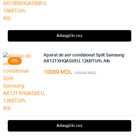
Adaugă în coș
Aparat de aer condiționat Split Samsung
5%
AR12TXHQASI/EU, 12kBTU/h, Alb
10089
MDL
10540
MDL
Adaugă în coș