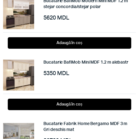
Bucatarie BafiMob Modern Mini MDF 1.2 m
stejar concordia/stejar polar
5620
MDL
Adaugă în coș
Bucatarie BafiMob Mini MDF 1.2 m alebastr
5350
MDL
Adaugă în coș
Bucatarie Fabrik Home Bergamo MDF 3 m
Gri deschis mat