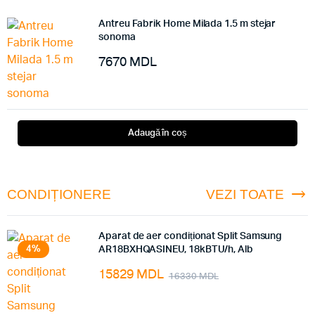
Antreu Fabrik Home Milada 1.5 m stejar
sonoma
7670
MDL
Adaugă în coș
CONDIȚIONERE
VEZI TOATE
Aparat de aer condiționat Split Samsung
4%
AR18BXHQASINEU, 18kBTU/h, Alb
15829
MDL
16330
MDL