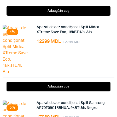
Adaugă în coș
Aparat de aer condiționat Split Midea
4%
XTreme Save Eco, 18kBTU/h, Alb
12299
MDL
12799
MDL
Adaugă în coș
Aparat de aer condiționat Split Samsung
5%
AR70F09C1BBNUA, 9kBTU/h, Negru
17089
MDL