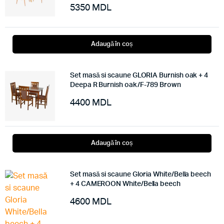
5350
MDL
Adaugă în coș
Set masă si scaune GLORIA Burnish oak + 4
Deepa R Burnish oak/F-789 Brown
4400
MDL
Adaugă în coș
Set masă si scaune Gloria White/Bella beech
+ 4 CAMEROON White/Bella beech
4600
MDL