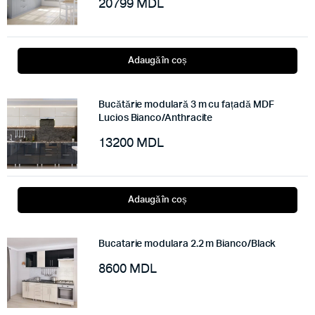
20799
MDL
Adaugă în coș
Bucătărie modulară 3 m cu fațadă MDF
Lucios Bianco/Anthracite
13200
MDL
Adaugă în coș
Bucatarie modulara 2.2 m Bianco/Black
8600
MDL