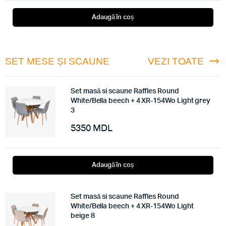
Adaugă în coș
SET MESE ȘI SCAUNE
VEZI TOATE
Set masă si scaune Raffles Round
White/Bella beech + 4 XR-154Wo Light grey
3
5350
MDL
Adaugă în coș
Set masă si scaune Raffles Round
White/Bella beech + 4 XR-154Wo Light
beige 8