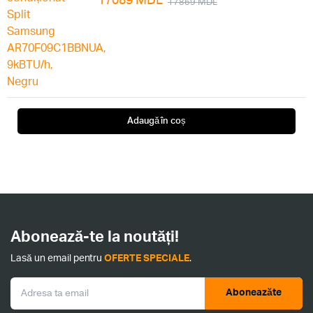
17859
MDL
Adaugă în coș
Abonează-te la noutăți!
Lasă un email pentru
OFERTE SPECIALE
.
Aboneazăte