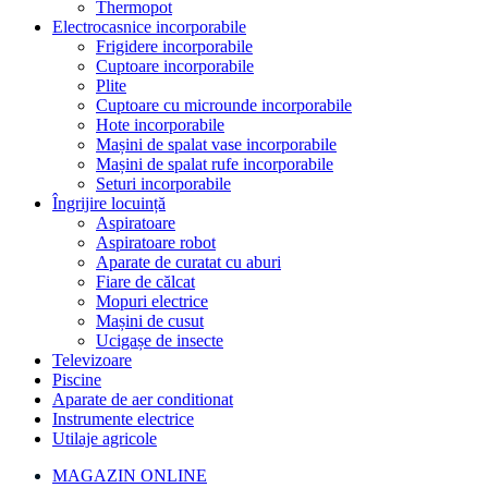
Thermopot
Electrocasnice incorporabile
Frigidere incorporabile
Cuptoare incorporabile
Plite
Cuptoare cu microunde incorporabile
Hote incorporabile
Mașini de spalat vase incorporabile
Mașini de spalat rufe incorporabile
Seturi incorporabile
Îngrijire locuință
Aspiratoare
Aspiratoare robot
Aparate de curatat cu aburi
Fiare de călcat
Mopuri electrice
Mașini de cusut
Ucigașe de insecte
Televizoare
Piscine
Aparate de aer conditionat
Instrumente electrice
Utilaje agricole
MAGAZIN ONLINE