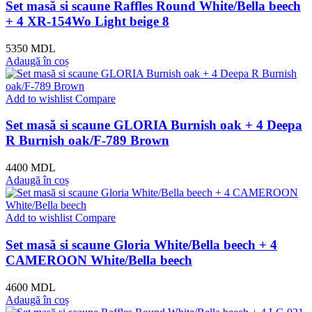
Set masă si scaune Raffles Round White/Bella beech
+ 4 XR-154Wo Light beige 8
5350
MDL
Adaugă în coș
Add to wishlist
Compare
Set masă si scaune GLORIA Burnish oak + 4 Deepa
R Burnish oak/F-789 Brown
4400
MDL
Adaugă în coș
Add to wishlist
Compare
Set masă si scaune Gloria White/Bella beech + 4
CAMEROON White/Bella beech
4600
MDL
Adaugă în coș