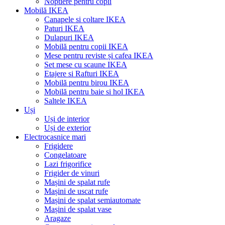
Noptiere pentru copii
Mobilă IKEA
Canapele si coltare IKEA
Paturi IKEA
Dulapuri IKEA
Mobilă pentru copii IKEA
Mese pentru reviste și cafea IKEA
Set mese cu scaune IKEA
Etajere si Rafturi IKEA
Mobilă pentru birou IKEA
Mobilă pentru baie si hol IKEA
Saltele IKEA
Uși
Uși de interior
Uși de exterior
Electrocasnice mari
Frigidere
Congelatoare
Lazi frigorifice
Frigider de vinuri
Mașini de spalat rufe
Mașini de uscat rufe
Mașini de spalat semiautomate
Mașini de spalat vase
Aragaze