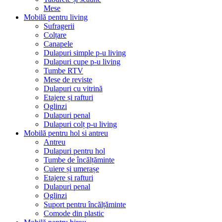
Mese
Mobilă pentru living
Sufragerii
Colțare
Canapele
Dulapuri simple p-u living
Dulapuri cupe p-u living
Tumbe RTV
Mese de reviste
Dulapuri cu vitrină
Etajere și rafturi
Oglinzi
Dulapuri penal
Dulapuri colț p-u living
Mobilă pentru hol si antreu
Antreu
Dulapuri pentru hol
Tumbe de încălțăminte
Cuiere și umerașe
Etajere și rafturi
Dulapuri penal
Oglinzi
Suport pentru încălțăminte
Comode din plastic