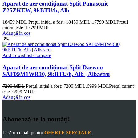
Aparat de aer condiționat Split Panasonic
Z25ZKEW, 9kBTU/h, Alb
18459
MDL
Prețul inițial a fost: 18459 MDL.
17799
MDL
Prețul
curent este: 17799 MDL.
Adaugă în coș
3%
Add to wishlist
Compare
Aparat de aer condiționat Split Daewoo
SAF09M1WR30, 9kBTU/h, Alb | Albastru
7200
MDL
Prețul inițial a fost: 7200 MDL.
6999
MDL
Prețul curent
este: 6999 MDL.
Adaugă în coș
Abonează-te la noutăți!
Lasă un email pentru
OFERTE SPECIALE
.