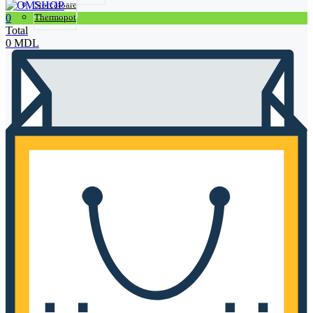
Storcătoare
0
Thermopot
Total
0
MDL