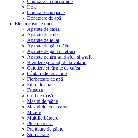
Cuptoare cu microunde
Hote
Cuptoare compacte
Dozatoare de aрă
Electrocasnice mici
Aparate de cafea
Aparate de cafea
Aparate de feliat
Aparate de gătit clătite
Aparate de gătit cu aburi
Aparate pentru sandwich și waffe
Blendere și roboți de bucătărie
Cafetiere și râșnițe de cafea
Cântare de bucătărie
Fierbătoare de apă
Filtre de apă
Friteuze
Grill de masă
Mașini de pâine
Mașini de tocat carne
Mixere
Multifierbătoare
Plite de masă
Prăjitoare de pâine
Storcătoare