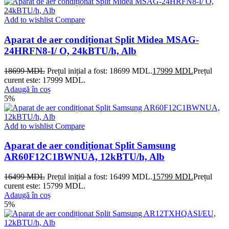
Add to wishlist
Compare
Aparat de aer condiționat Split Midea MSAG-
24HRFN8-I/ O, 24kBTU/h, Alb
18699
MDL
Prețul inițial a fost: 18699 MDL.
17999
MDL
Prețul
curent este: 17999 MDL.
Adaugă în coș
5%
Add to wishlist
Compare
Aparat de aer condiționat Split Samsung
AR60F12C1BWNUA, 12kBTU/h, Alb
16499
MDL
Prețul inițial a fost: 16499 MDL.
15799
MDL
Prețul
curent este: 15799 MDL.
Adaugă în coș
5%