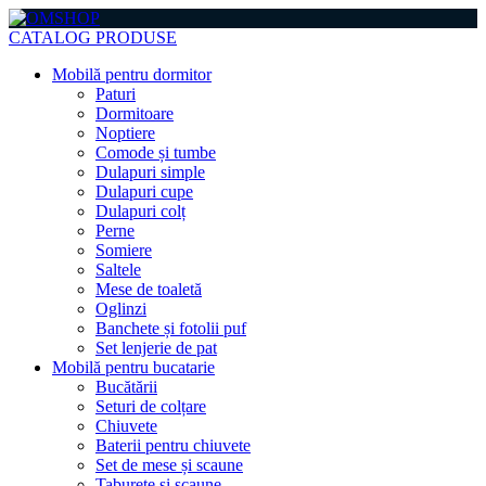
CATALOG PRODUSE
Mobilă pentru dormitor
Paturi
Dormitoare
Noptiere
Comode și tumbe
Dulapuri simple
Dulapuri cupe
Dulapuri colț
Perne
Somiere
Saltele
Mese de toaletă
Oglinzi
Banchete și fotolii puf
Set lenjerie de pat
Mobilă pentru bucatarie
Bucătării
Seturi de colțare
Chiuvete
Baterii pentru chiuvete
Set de mese și scaune
Taburete și scaune