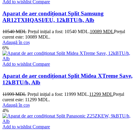
Add to wishlist
Compare
Aparat de aer condiționat Split Samsung
AR12TXHQASI/EU, 12kBTU/h, Alb
10540
MDL
Prețul inițial a fost: 10540 MDL.
10089
MDL
Prețul
curent este: 10089 MDL.
Adaugă în coș
6%
Add to wishlist
Compare
Aparat de aer condiționat Split Midea XTreme Save,
12kBTU/h, Alb
11999
MDL
Prețul inițial a fost: 11999 MDL.
11299
MDL
Prețul
curent este: 11299 MDL.
Adaugă în coș
4%
Add to wishlist
Compare