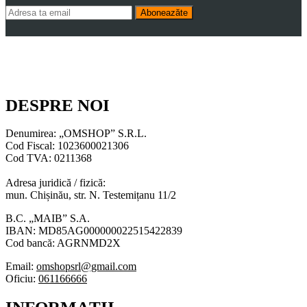
Aboneazăte
DESPRE NOI
Denumirea: „OMSHOP” S.R.L.
Cod Fiscal: 1023600021306
Cod TVA: 0211368
Adresa juridică / fizică:
mun. Chișinău, str. N. Testemițanu 11/2
B.C. „MAIB” S.A.
IBAN: MD85AG000000022515422839
Cod bancă: AGRNMD2X
Email:
omshopsrl@gmail.com
Oficiu:
061166666