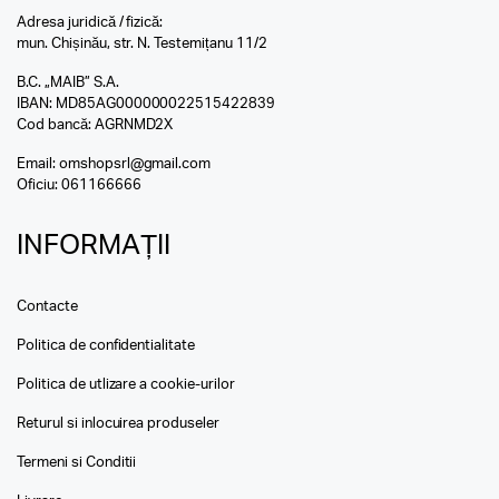
Adresa juridică / fizică:
mun. Chișinău, str. N. Testemițanu 11/2
B.C. „MAIB” S.A.
IBAN: MD85AG000000022515422839
Cod bancă: AGRNMD2X
Email:
omshopsrl@gmail.com
Oficiu:
061166666
INFORMAȚII
Contacte
Politica de confidentialitate
Politica de utlizare a cookie-urilor
Returul si inlocuirea produseler
Termeni si Conditii