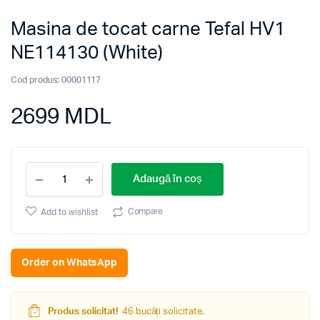
Masina de tocat carne Tefal HV1
NE114130 (White)
Cod produs:
00001117
2699
MDL
Masina
Adaugă în coș
de
tocat
carne
Compare
Add to wishlist
Tefal
HV1
NE114130
Order on WhatsApp
(White)
quantity
Produs solicitat!
46 bucăți solicitate.