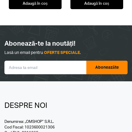
Adaugă în coș
Adaugă în coș
Abonează-te la noutăți!
Lasă un email pentru
OFERTE SPECIALE
.
Aboneazăte
DESPRE NOI
Denumirea: „OMSHOP” S.R.L.
Cod Fiscal: 1023600021306