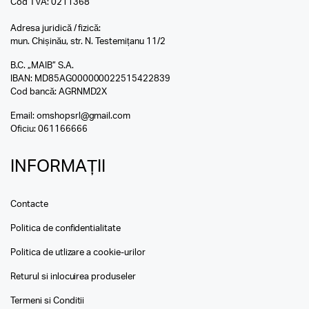
Cod TVA: 0211368
Adresa juridică / fizică:
mun. Chișinău, str. N. Testemițanu 11/2
B.C. „MAIB” S.A.
IBAN: MD85AG000000022515422839
Cod bancă: AGRNMD2X
Email:
omshopsrl@gmail.com
Oficiu:
061166666
INFORMAȚII
Contacte
Politica de confidentialitate
Politica de utlizare a cookie-urilor
Returul si inlocuirea produseler
Termeni si Conditii