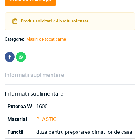
MG1500TA
(Red)
quantity
Produs solicitat!
44 bucăți solicitate.
Categorie:
Mașini de tocat carne
Informații suplimentare
Informații suplimentare
Puterea W
1600
Material
PLASTIC
Functii
duza pentru prepararea cirnatilor de casa