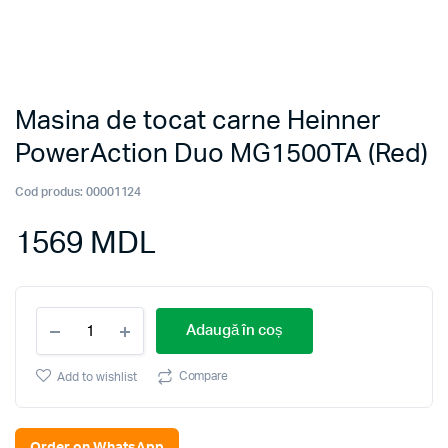
Masina de tocat carne Heinner
PowerAction Duo MG1500TA (Red)
Cod produs:
00001124
1569
MDL
Masina
Adaugă în coș
de
tocat
carne
Compare
Add to wishlist
Heinner
PowerAction
Duo
Order on WhatsApp