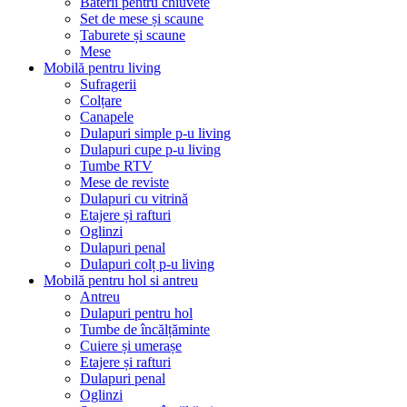
Baterii pentru chiuvete
Set de mese și scaune
Taburete și scaune
Mese
Mobilă pentru living
Sufragerii
Colțare
Canapele
Dulapuri simple p-u living
Dulapuri cupe p-u living
Tumbe RTV
Mese de reviste
Dulapuri cu vitrină
Etajere și rafturi
Oglinzi
Dulapuri penal
Dulapuri colț p-u living
Mobilă pentru hol si antreu
Antreu
Dulapuri pentru hol
Tumbe de încălțăminte
Cuiere și umerașe
Etajere și rafturi
Dulapuri penal
Oglinzi