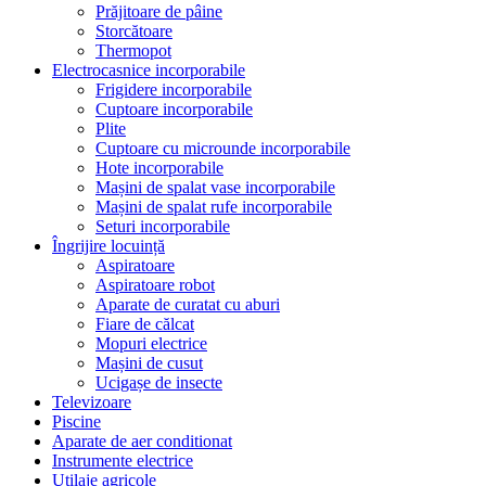
Prăjitoare de pâine
Storcătoare
Thermopot
Electrocasnice incorporabile
Frigidere incorporabile
Cuptoare incorporabile
Plite
Cuptoare cu microunde incorporabile
Hote incorporabile
Mașini de spalat vase incorporabile
Mașini de spalat rufe incorporabile
Seturi incorporabile
Îngrijire locuință
Aspiratoare
Aspiratoare robot
Aparate de curatat cu aburi
Fiare de călcat
Mopuri electrice
Mașini de cusut
Ucigașe de insecte
Televizoare
Piscine
Aparate de aer conditionat
Instrumente electrice
Utilaje agricole