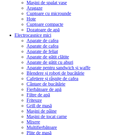
Mașini de spalat vase
Aragaze
Cuptoare cu microunde
Hote
Cuptoare compacte
Dozatoare de aрă
Electrocasnice mici
Aparate de cafea
Aparate de cafea
Aparate de feliat
Aparate de gătit clătite
Aparate de gătit cu aburi
Aparate pentru sandwich și waffe
Blendere și roboți de bucătărie
Cafetiere și râșnițe de cafea
Cântare de bucătărie
Fierbătoare de apă
Filtre de apă
Friteuze
Grill de masă
Mașini de pâine
Mașini de tocat carne
Mixere
Multifierbătoare
Plite de masă