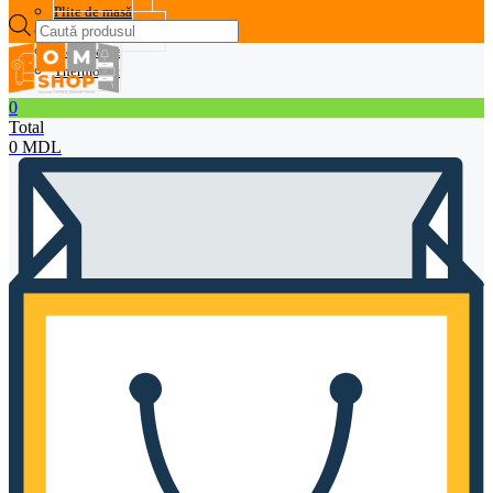
Plite de masă
Products
Prăjitoare de pâine
search
Storcătoare
Thermopot
0
Total
0
MDL