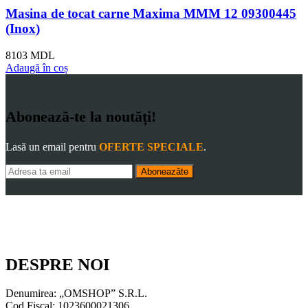
Masina de tocat carne Maxima MMM 12 09300445
(Inox)
8103
MDL
Adaugă în coș
Abonează-te la noutăți!
Lasă un email pentru
OFERTE SPECIALE
.
Aboneazăte
DESPRE NOI
Denumirea: „OMSHOP” S.R.L.
Cod Fiscal: 1023600021306