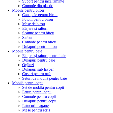
Suport pentru încălțăminte
Comode din plastic
Mobilă pentru birou
Canapele pentru birou
Fotolii pentru birou
Mese de birou
Etajere și rafturi
Scaune pentru birou
Safeuri
Comode pentru birou
Dulapuri pentru birou
Mobilă pentru baie
Etajere și rafturi pentru baie
Dulapuri pentru baie
Oglinzi
Dulapuri sub lavoar
Cosuri pentru rufe
Seturi de mobilă pentru baie
Mobilă pentru copii
Set de mobilă pentru copii
Paturi pentru copii
Comode pentru copii
Dulapuri pentru copii
Patucuri-leagane
Mese pentru scris