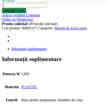
In Stock
Masina
de
Adaugă în coș
tocat
Add to wishlist
Compare
carne
Order on WhatsApp
Samus
Produs solicitat!
49 bucăți solicitate.
SMT1220
Cod produs:
00001127
Categorie:
Mașini de tocat carne
(Black)
quantity
Informații suplimentare
Informații suplimentare
Puterea W
1200
Material
PLASTIC
Functii
duza pentru prepararea cirnatilor de casa