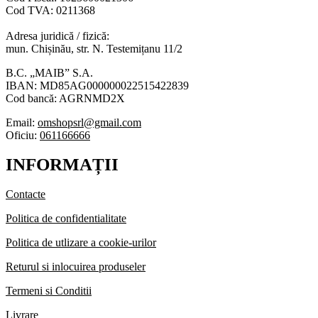
Cod TVA: 0211368
Adresa juridică / fizică:
mun. Chișinău, str. N. Testemițanu 11/2
B.C. „MAIB” S.A.
IBAN: MD85AG000000022515422839
Cod bancă: AGRNMD2X
Email:
omshopsrl@gmail.com
Oficiu:
061166666
INFORMAȚII
Contacte
Politica de confidentialitate
Politica de utlizare a cookie-urilor
Returul si inlocuirea produseler
Termeni si Conditii
Livrare