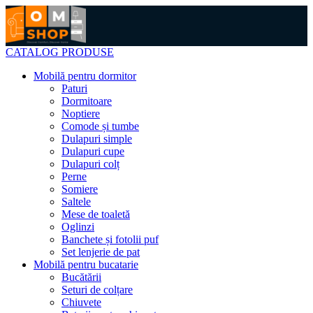
CATALOG PRODUSE
Mobilă pentru dormitor
Paturi
Dormitoare
Noptiere
Comode și tumbe
Dulapuri simple
Dulapuri cupe
Dulapuri colț
Perne
Somiere
Saltele
Mese de toaletă
Oglinzi
Banchete și fotolii puf
Set lenjerie de pat
Mobilă pentru bucatarie
Bucătării
Seturi de colțare
Chiuvete