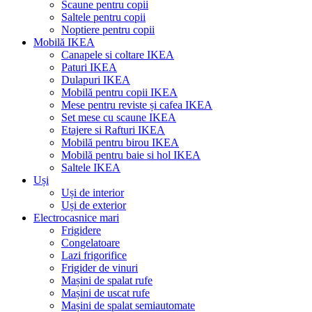
Scaune pentru copii
Saltele pentru copii
Noptiere pentru copii
Mobilă IKEA
Canapele si coltare IKEA
Paturi IKEA
Dulapuri IKEA
Mobilă pentru copii IKEA
Mese pentru reviste și cafea IKEA
Set mese cu scaune IKEA
Etajere si Rafturi IKEA
Mobilă pentru birou IKEA
Mobilă pentru baie si hol IKEA
Saltele IKEA
Uși
Uși de interior
Uși de exterior
Electrocasnice mari
Frigidere
Congelatoare
Lazi frigorifice
Frigider de vinuri
Mașini de spalat rufe
Mașini de uscat rufe
Mașini de spalat semiautomate