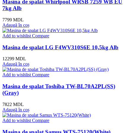
Masina de spalat Whirlpool WRSB 7259 WB EU
7kg Alb
7799
MDL
Adaugă în coș
Add to wishlist
Compare
Masina de spalat LG F4WV310S6E 10,5kg Alb
12299
MDL
Adaugă în coș
Add to wishlist
Compare
Masina de spalat Toshiba TW-BL70A2PL(SS)
(Gray)
7822
MDL
Adaugă în coș
Add to wishlist
Compare
Masina de spalat Samus WTS-75120(White)