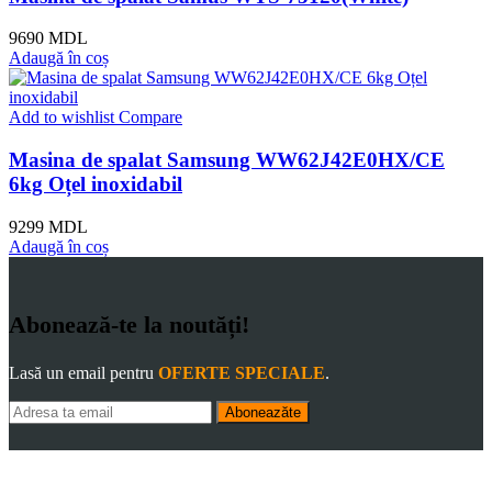
9690
MDL
Adaugă în coș
Add to wishlist
Compare
Masina de spalat Samsung WW62J42E0HX/CE
6kg Oțel inoxidabil
9299
MDL
Adaugă în coș
Abonează-te la noutăți!
Lasă un email pentru
OFERTE SPECIALE
.
Aboneazăte