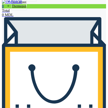
Storcătoare
0
Thermopot
Total
0
MDL