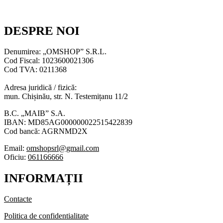
DESPRE NOI
Denumirea: „OMSHOP” S.R.L.
Cod Fiscal: 1023600021306
Cod TVA: 0211368
Adresa juridică / fizică:
mun. Chișinău, str. N. Testemițanu 11/2
B.C. „MAIB” S.A.
IBAN: MD85AG000000022515422839
Cod bancă: AGRNMD2X
Email:
omshopsrl@gmail.com
Oficiu:
061166666
INFORMAȚII
Contacte
Politica de confidentialitate