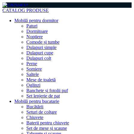
CATALOG PRODUSE
Mobilă pentru dormitor
Paturi
Dormitoare
Noptiere
Comode și tumbe
Dulapuri simple
Dulapuri cupe
Dulapuri colț
Perne
Somiere
Saltele
Mese de toaletă
Oglinzi
Banchete și fotolii puf
Set lenjerie de pat
Mobilă pentru bucatarie
Bucătării
Seturi de colțare
Chiuvete
Baterii pentru chiuvete
Set de mese și scaune
Taburete și scaune