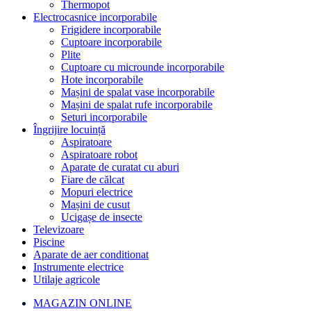
Thermopot
Electrocasnice incorporabile
Frigidere incorporabile
Cuptoare incorporabile
Plite
Cuptoare cu microunde incorporabile
Hote incorporabile
Mașini de spalat vase incorporabile
Mașini de spalat rufe incorporabile
Seturi incorporabile
Îngrijire locuință
Aspiratoare
Aspiratoare robot
Aparate de curatat cu aburi
Fiare de călcat
Mopuri electrice
Mașini de cusut
Ucigașe de insecte
Televizoare
Piscine
Aparate de aer conditionat
Instrumente electrice
Utilaje agricole
MAGAZIN ONLINE