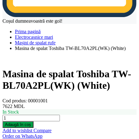
Coșul dumneavoastră este gol!
Prima pagină
Electrocasnice mari
Mașini de spalat rufe
Masina de spalat Toshiba TW-BL70A2PL(WK) (White)
Masina de spalat Toshiba TW-
BL70A2PL(WK) (White)
Cod produs:
00001001
7622
MDL
In Stock
Masina
de
Adaugă în coș
spalat
Add to wishlist
Compare
Toshiba
Order on WhatsApp