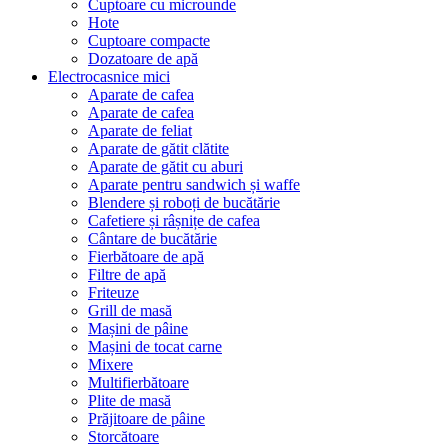
Cuptoare cu microunde
Hote
Cuptoare compacte
Dozatoare de aрă
Electrocasnice mici
Aparate de cafea
Aparate de cafea
Aparate de feliat
Aparate de gătit clătite
Aparate de gătit cu aburi
Aparate pentru sandwich și waffe
Blendere și roboți de bucătărie
Cafetiere și râșnițe de cafea
Cântare de bucătărie
Fierbătoare de apă
Filtre de apă
Friteuze
Grill de masă
Mașini de pâine
Mașini de tocat carne
Mixere
Multifierbătoare
Plite de masă
Prăjitoare de pâine
Storcătoare