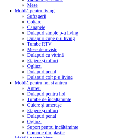
Mese
Mobilă pentru living
Sufragerii
Colțare
Canapele
Dulapuri simple p-u living
Dulapuri cupe p-u living
Tumbe RTV
Mese de reviste
Dulapuri cu vitrină
Etajere și rafturi
Oglinzi
Dulapuri penal
Dulapuri colț p-u living
Mobilă pentru hol si antreu
Antreu
Dulapuri pentru hol
Tumbe de încălțăminte
Cuiere și umerașe
Etajere și rafturi
Dulapuri penal
Oglinzi
Suport pentru încălțăminte
Comode din plastic