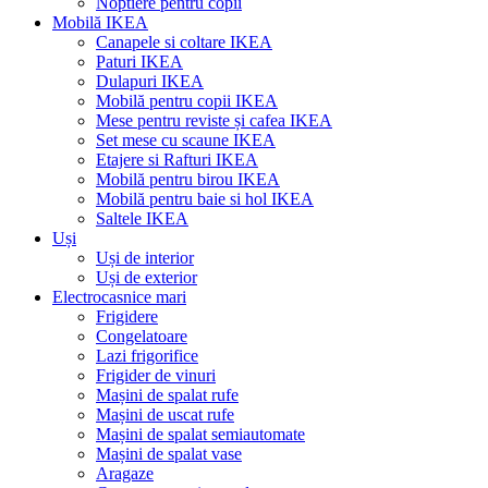
Noptiere pentru copii
Mobilă IKEA
Canapele si coltare IKEA
Paturi IKEA
Dulapuri IKEA
Mobilă pentru copii IKEA
Mese pentru reviste și cafea IKEA
Set mese cu scaune IKEA
Etajere si Rafturi IKEA
Mobilă pentru birou IKEA
Mobilă pentru baie si hol IKEA
Saltele IKEA
Uși
Uși de interior
Uși de exterior
Electrocasnice mari
Frigidere
Congelatoare
Lazi frigorifice
Frigider de vinuri
Mașini de spalat rufe
Mașini de uscat rufe
Mașini de spalat semiautomate
Mașini de spalat vase
Aragaze