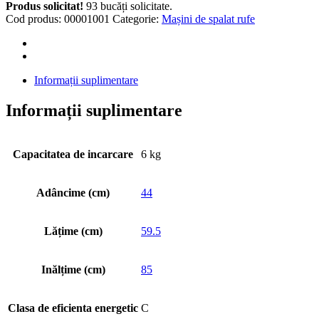
TW-
Produs solicitat!
93 bucăți solicitate.
BL70A2PL(WK)
Cod produs:
00001001
Categorie:
Mașini de spalat rufe
(White)
quantity
Informații suplimentare
Informații suplimentare
Capacitatea de incarcare
6 kg
Adâncime (cm)
44
Lățime (cm)
59.5
Inălțime (cm)
85
Clasa de eficienta energetic
C