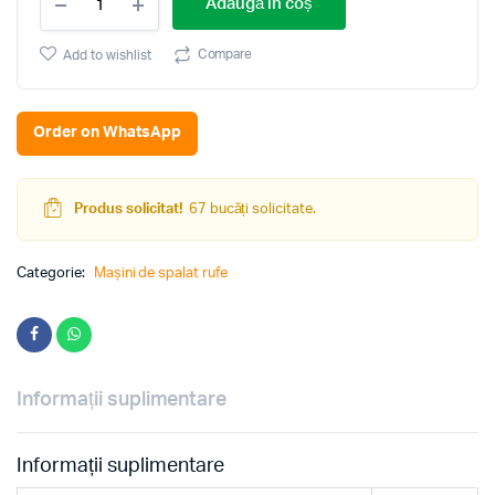
Adaugă în coș
de
spalat
CANDY
Compare
Add to wishlist
CSOW
4855TWE/1-
S
Order on WhatsApp
(White)
quantity
Produs solicitat!
67 bucăți solicitate.
Categorie:
Mașini de spalat rufe
Informații suplimentare
Informații suplimentare