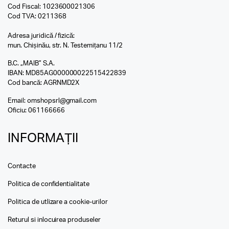
Cod Fiscal: 1023600021306
Cod TVA: 0211368
Adresa juridică / fizică:
mun. Chișinău, str. N. Testemițanu 11/2
B.C. „MAIB” S.A.
IBAN: MD85AG000000022515422839
Cod bancă: AGRNMD2X
Email:
omshopsrl@gmail.com
Oficiu:
061166666
INFORMAȚII
Contacte
Politica de confidentialitate
Politica de utlizare a cookie-urilor
Returul si inlocuirea produseler