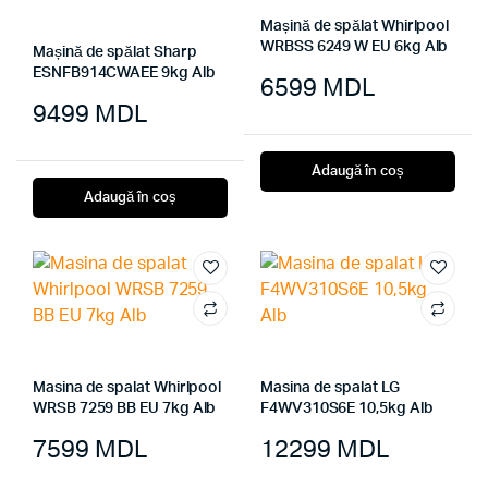
Mașină de spălat Whirlpool
WRBSS 6249 W EU 6kg Alb
Mașină de spălat Sharp
ESNFB914CWAEE 9kg Alb
6599
MDL
9499
MDL
Adaugă în coș
Adaugă în coș
Masina de spalat Whirlpool
Masina de spalat LG
WRSB 7259 BB EU 7kg Alb
F4WV310S6E 10,5kg Alb
7599
MDL
12299
MDL