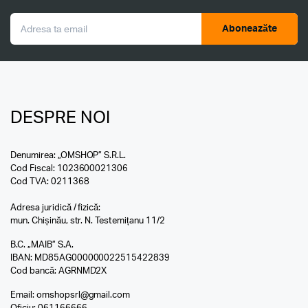
Aboneazăte
DESPRE NOI
Denumirea: „OMSHOP” S.R.L.
Cod Fiscal: 1023600021306
Cod TVA: 0211368
Adresa juridică / fizică:
mun. Chișinău, str. N. Testemițanu 11/2
B.C. „MAIB” S.A.
IBAN: MD85AG000000022515422839
Cod bancă: AGRNMD2X
Email:
omshopsrl@gmail.com