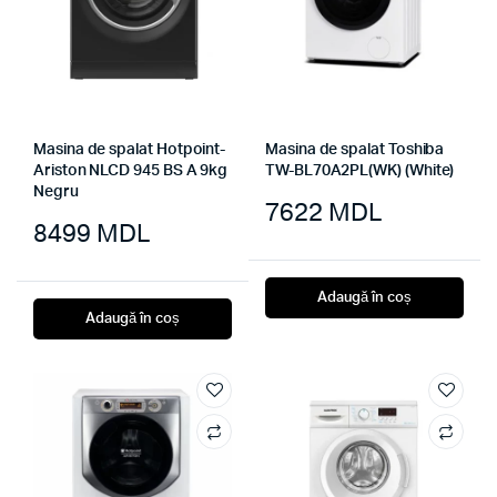
Masina de spalat Hotpoint-
Masina de spalat Toshiba
Ariston NLCD 945 BS A 9kg
TW-BL70A2PL(WK) (White)
Negru
7622
MDL
8499
MDL
Adaugă în coș
Adaugă în coș