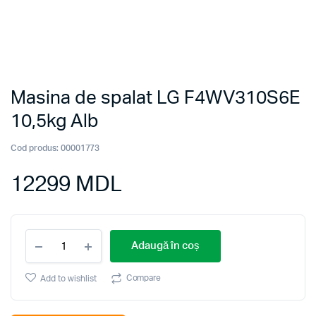
Masina de spalat LG F4WV310S6E
10,5kg Alb
Cod produs:
00001773
12299
MDL
Masina
Adaugă în coș
de
spalat
LG
Compare
Add to wishlist
F4WV310S6E
10,5kg