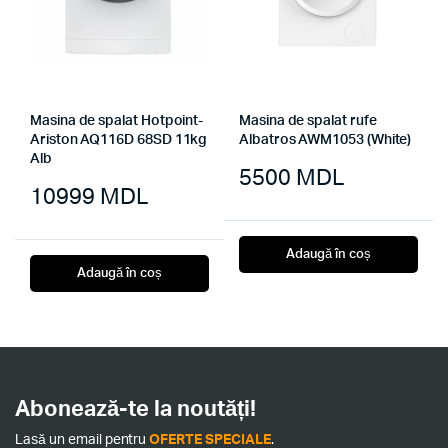
Masina de spalat Hotpoint-
Masina de spalat rufe
Ariston AQ116D 68SD 11kg
Albatros AWM1053 (White)
Alb
5500
MDL
10999
MDL
Adaugă în coș
Adaugă în coș
Abonează-te la noutăți!
Lasă un email pentru
OFERTE SPECIALE
.