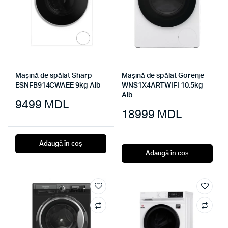
Mașină de spălat Sharp
Mașină de spălat Gorenje
ESNFB914CWAEE 9kg Alb
WNS1X4ARTWIFI 10,5kg
Alb
9499
MDL
18999
MDL
Adaugă în coș
Adaugă în coș