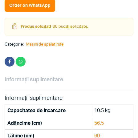
Alb
Order on WhatsApp
quantity
Produs solicitat!
88 bucăți solicitate.
Categorie:
Mașini de spalat rufe
Informații suplimentare
Informații suplimentare
Capacitatea de incarcare
10.5 kg
Adâncime (cm)
56.5
Lățime (cm)
60