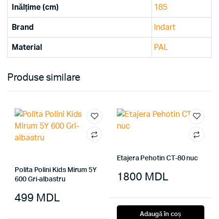
Inălțime (cm)
185
Brand
Indart
Material
PAL
Produse similare
Etajera Pehotin CT-80 nuc
Polita Polini Kids Mirum 5Y
1800
MDL
600 Gri-albastru
499
MDL
Adaugă în coș