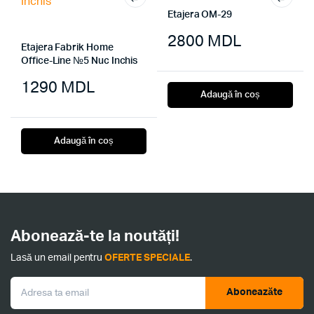
Etajera OM-29
2800
MDL
Etajera Fabrik Home
Office-Line №5 Nuc Inchis
1290
MDL
Adaugă în coș
Adaugă în coș
Abonează-te la noutăți!
Lasă un email pentru
OFERTE SPECIALE
.
Aboneazăte