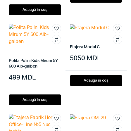
Adaugă în coș
Etajera Modul C
5050
MDL
Polita Polini Kids Mirum 5Y
600 Alb-galben
499
MDL
Adaugă în coș
Adaugă în coș