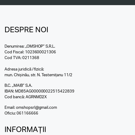
DESPRE NOI
Denumirea: „OMSHOP” S.R.L.
Cod Fiscal: 1023600021306
Cod TVA: 0211368
Adresa juridică / fizică:
mun. Chișinău, str. N. Testemițanu 11/2
B.C. „MAIB” S.A.
IBAN: MD85AG000000022515422839
Cod bancă: AGRNMD2X
Email:
omshopsrl@gmail.com
Oficiu:
061166666
INFORMAȚII