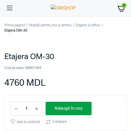
0
Prima pagină
Mobilă pentru hol si antreu
Etajere și rafturi
Etajera OM-30
Etajera OM-30
Cod produs:
00001394
4760
MDL
Etajera
Adaugă în coș
OM-
30
quantity
Compare
Add to wishlist