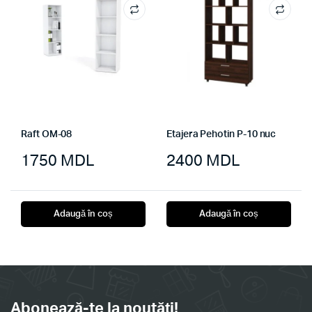
Raft OM-08
Etajera Pehotin P-10 nuc
1750
MDL
2400
MDL
Adaugă în coș
Adaugă în coș
Abonează-te la noutăți!