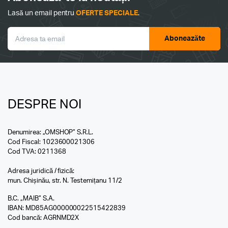
Lasă un email pentru
OFERTE SPECIALE
.
Aboneazăte
DESPRE NOI
Denumirea: „OMSHOP” S.R.L.
Cod Fiscal: 1023600021306
Cod TVA: 0211368
Adresa juridică / fizică:
mun. Chișinău, str. N. Testemițanu 11/2
B.C. „MAIB” S.A.
IBAN: MD85AG000000022515422839
Cod bancă: AGRNMD2X