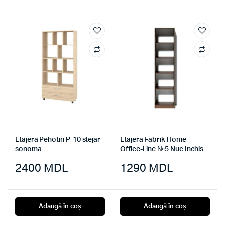
Etajera Pehotin P-10 stejar
Etajera Fabrik Home
sonoma
Office-Line №5 Nuc Inchis
2400
MDL
1290
MDL
Adaugă în coș
Adaugă în coș