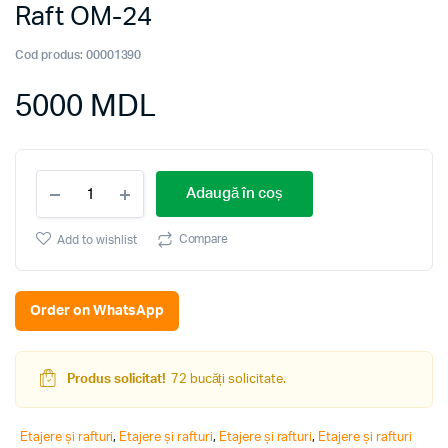
Raft OM-24
Cod produs:
00001390
5000
MDL
Raft
Adaugă în coș
OM-
24
quantity
Compare
Add to wishlist
Order on WhatsApp
Produs solicitat!
72 bucăți solicitate.
Etajere și rafturi
,
Etajere și rafturi
,
Etajere și rafturi
,
Etajere și rafturi