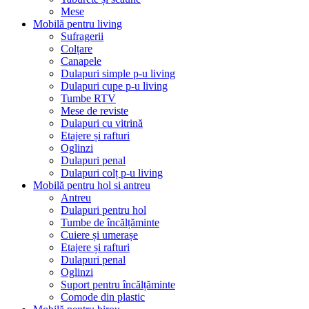
Mese
Mobilă pentru living
Sufragerii
Colțare
Canapele
Dulapuri simple p-u living
Dulapuri cupe p-u living
Tumbe RTV
Mese de reviste
Dulapuri cu vitrină
Etajere și rafturi
Oglinzi
Dulapuri penal
Dulapuri colț p-u living
Mobilă pentru hol si antreu
Antreu
Dulapuri pentru hol
Tumbe de încălțăminte
Cuiere și umerașe
Etajere și rafturi
Dulapuri penal
Oglinzi
Suport pentru încălțăminte
Comode din plastic