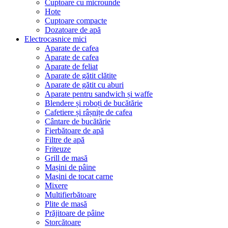
Cuptoare cu microunde
Hote
Cuptoare compacte
Dozatoare de aрă
Electrocasnice mici
Aparate de cafea
Aparate de cafea
Aparate de feliat
Aparate de gătit clătite
Aparate de gătit cu aburi
Aparate pentru sandwich și waffe
Blendere și roboți de bucătărie
Cafetiere și râșnițe de cafea
Cântare de bucătărie
Fierbătoare de apă
Filtre de apă
Friteuze
Grill de masă
Mașini de pâine
Mașini de tocat carne
Mixere
Multifierbătoare
Plite de masă
Prăjitoare de pâine
Storcătoare