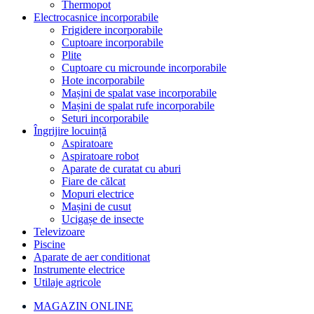
Thermopot
Electrocasnice incorporabile
Frigidere incorporabile
Cuptoare incorporabile
Plite
Cuptoare cu microunde incorporabile
Hote incorporabile
Mașini de spalat vase incorporabile
Mașini de spalat rufe incorporabile
Seturi incorporabile
Îngrijire locuință
Aspiratoare
Aspiratoare robot
Aparate de curatat cu aburi
Fiare de călcat
Mopuri electrice
Mașini de cusut
Ucigașe de insecte
Televizoare
Piscine
Aparate de aer conditionat
Instrumente electrice
Utilaje agricole
MAGAZIN ONLINE