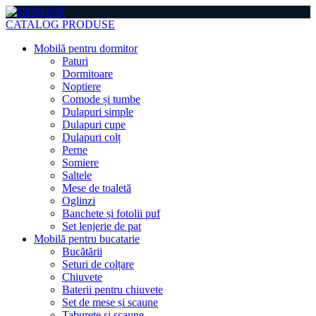
CATALOG PRODUSE
Mobilă pentru dormitor
Paturi
Dormitoare
Noptiere
Comode și tumbe
Dulapuri simple
Dulapuri cupe
Dulapuri colț
Perne
Somiere
Saltele
Mese de toaletă
Oglinzi
Banchete și fotolii puf
Set lenjerie de pat
Mobilă pentru bucatarie
Bucătării
Seturi de colțare
Chiuvete
Baterii pentru chiuvete
Set de mese și scaune
Taburete și scaune