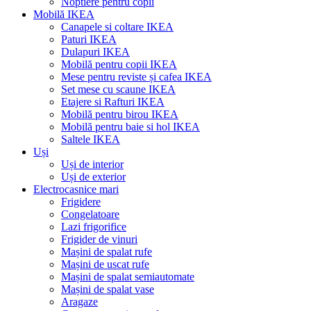
Noptiere pentru copii
Mobilă IKEA
Canapele si coltare IKEA
Paturi IKEA
Dulapuri IKEA
Mobilă pentru copii IKEA
Mese pentru reviste și cafea IKEA
Set mese cu scaune IKEA
Etajere si Rafturi IKEA
Mobilă pentru birou IKEA
Mobilă pentru baie si hol IKEA
Saltele IKEA
Uși
Uși de interior
Uși de exterior
Electrocasnice mari
Frigidere
Congelatoare
Lazi frigorifice
Frigider de vinuri
Mașini de spalat rufe
Mașini de uscat rufe
Mașini de spalat semiautomate
Mașini de spalat vase
Aragaze