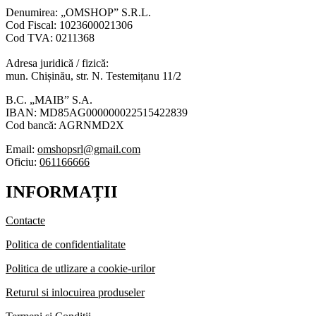
Denumirea: „OMSHOP” S.R.L.
Cod Fiscal: 1023600021306
Cod TVA: 0211368
Adresa juridică / fizică:
mun. Chișinău, str. N. Testemițanu 11/2
B.C. „MAIB” S.A.
IBAN: MD85AG000000022515422839
Cod bancă: AGRNMD2X
Email:
omshopsrl@gmail.com
Oficiu:
061166666
INFORMAȚII
Contacte
Politica de confidentialitate
Politica de utlizare a cookie-urilor
Returul si inlocuirea produseler