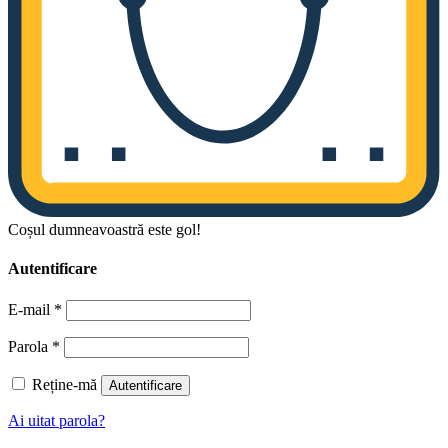
Coșul dumneavoastră este gol!
Autentificare
E-mail
*
Parola
*
Reține-mă
Autentificare
Ai uitat parola?