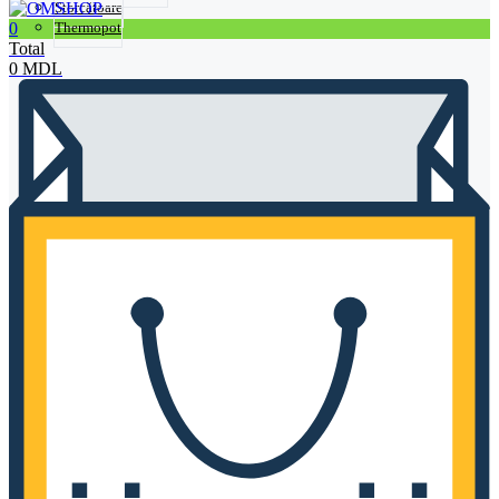
Storcătoare
0
Thermopot
Total
0
MDL