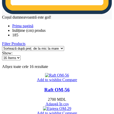
Coșul dumneavoastră este gol!
Prima pagină
Inălțime (cm) produs
185
Filter Products
Show:
Sortat
Afișez toate cele 16 rezultate
după
preț:
Add to wishlist
Compare
de
la
Raft OM-56
mic
la
mare
2700
MDL
Adaugă în coș
Add to wishlist
Compare