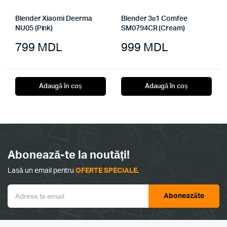
Blender Xiaomi Deerma
Blender 3в1 Comfee
NU05 (Pink)
SM0794CR (Cream)
799
MDL
999
MDL
Adaugă în coș
Adaugă în coș
Abonează-te la noutăți!
Lasă un email pentru
OFERTE SPECIALE
.
Aboneazăte