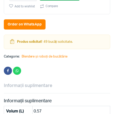
Energy
Mix
Compare
Add to wishlist
(Inox/Black)
quantity
Order on WhatsApp
Produs solicitat!
49 bucăți solicitate.
Categorie:
Blendere și roboți de bucătărie
Informații suplimentare
Informații suplimentare
Volum (L)
0.57