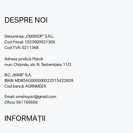
DESPRE NOI
Denumirea: „OMSHOP” S.R.L.
Cod Fiscal: 1023600021306
Cod TVA: 0211368
Adresa juridică / fizică:
mun. Chișinău, str. N. Testemițanu 11/2
B.C. „MAIB” S.A.
IBAN: MD85AG000000022515422839
Cod bancă: AGRNMD2X
Email:
omshopsrl@gmail.com
Oficiu:
061166666
INFORMAȚII