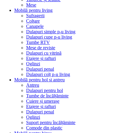
Mese
Mobilă pentru living
Sufragerii
Colțare
Canapele
Dulapuri simple p-u living
Dulapuri cupe p-u living
Tumbe RTV
Mese de reviste
Dulapuri cu vitrină
Etajere și rafturi
Oglinzi
Dulapuri penal
Dulapuri colț p-u living
Mobilă pentru hol si antreu
Antreu
Dulapuri pentru hol
Tumbe de încălțăminte
Cuiere și umerașe
Etajere și rafturi
Dulapuri penal
Oglinzi
Suport pentru încălțăminte
Comode din plastic