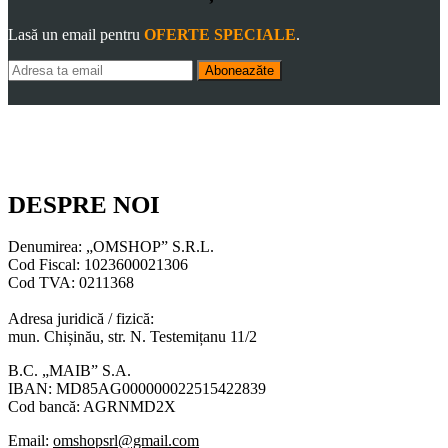
Lasă un email pentru
OFERTE SPECIALE
.
Aboneazăte
DESPRE NOI
Denumirea: „OMSHOP” S.R.L.
Cod Fiscal: 1023600021306
Cod TVA: 0211368
Adresa juridică / fizică:
mun. Chișinău, str. N. Testemițanu 11/2
B.C. „MAIB” S.A.
IBAN: MD85AG000000022515422839
Cod bancă: AGRNMD2X
Email:
omshopsrl@gmail.com