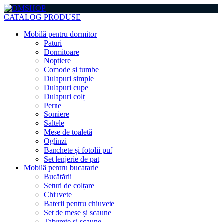
CATALOG PRODUSE
Mobilă pentru dormitor
Paturi
Dormitoare
Noptiere
Comode și tumbe
Dulapuri simple
Dulapuri cupe
Dulapuri colț
Perne
Somiere
Saltele
Mese de toaletă
Oglinzi
Banchete și fotolii puf
Set lenjerie de pat
Mobilă pentru bucatarie
Bucătării
Seturi de colțare
Chiuvete
Baterii pentru chiuvete
Set de mese și scaune
Taburete și scaune