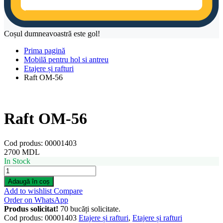
Coșul dumneavoastră este gol!
Prima pagină
Mobilă pentru hol si antreu
Etajere și rafturi
Raft OM-56
Raft OM-56
Cod produs:
00001403
2700
MDL
In Stock
Raft
OM-
Adaugă în coș
56
Add to wishlist
Compare
quantity
Order on WhatsApp
Produs solicitat!
70 bucăți solicitate.
Cod produs:
00001403
Etajere și rafturi
,
Etajere și rafturi