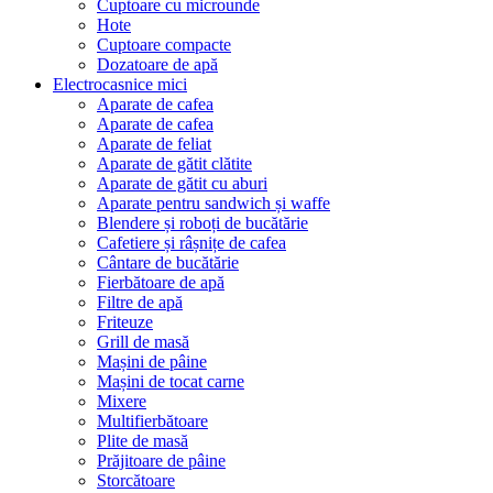
Cuptoare cu microunde
Hote
Cuptoare compacte
Dozatoare de aрă
Electrocasnice mici
Aparate de cafea
Aparate de cafea
Aparate de feliat
Aparate de gătit clătite
Aparate de gătit cu aburi
Aparate pentru sandwich și waffe
Blendere și roboți de bucătărie
Cafetiere și râșnițe de cafea
Cântare de bucătărie
Fierbătoare de apă
Filtre de apă
Friteuze
Grill de masă
Mașini de pâine
Mașini de tocat carne
Mixere
Multifierbătoare
Plite de masă
Prăjitoare de pâine
Storcătoare