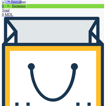
Storcătoare
0
Thermopot
Total
0
MDL