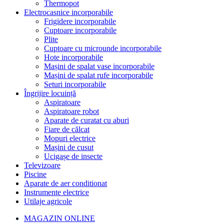
Thermopot
Electrocasnice incorporabile
Frigidere incorporabile
Cuptoare incorporabile
Plite
Cuptoare cu microunde incorporabile
Hote incorporabile
Mașini de spalat vase incorporabile
Mașini de spalat rufe incorporabile
Seturi incorporabile
Îngrijire locuință
Aspiratoare
Aspiratoare robot
Aparate de curatat cu aburi
Fiare de călcat
Mopuri electrice
Mașini de cusut
Ucigașe de insecte
Televizoare
Piscine
Aparate de aer conditionat
Instrumente electrice
Utilaje agricole
MAGAZIN ONLINE