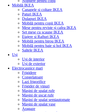
Noptiere pentru copii
Mobilă IKEA
Canapele si coltare IKEA
Paturi IKEA
Dulapuri IKEA
Mobilă pentru copii IKEA
Mese pentru reviste și cafea IKEA
Set mese cu scaune IKEA
Etajere si Rafturi IKEA
Mobilă pentru birou IKEA
Mobilă pentru baie si hol IKEA
Saltele IKEA
Uși
Uși de interior
Uși de exterior
Electrocasnice mari
Frigidere
Congelatoare
Lazi frigorifice
Frigider de vinuri
Mașini de spalat rufe
Mașini de uscat rufe
Mașini de spalat semiautomate
Mașini de spalat vase
Aragaze