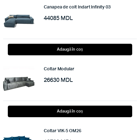
Canapea de colt Indart Infinity 03
44085
MDL
Adaugă în coș
Coltar Modular
26630
MDL
Adaugă în coș
Coltar VIK-5 OM26