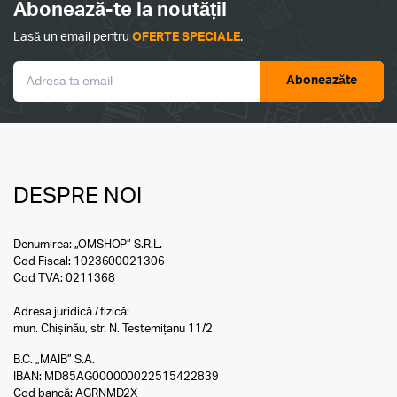
Abonează-te la noutăți!
Lasă un email pentru
OFERTE SPECIALE
.
Aboneazăte
DESPRE NOI
Denumirea: „OMSHOP” S.R.L.
Cod Fiscal: 1023600021306
Cod TVA: 0211368
Adresa juridică / fizică:
mun. Chișinău, str. N. Testemițanu 11/2
B.C. „MAIB” S.A.
IBAN: MD85AG000000022515422839
Cod bancă: AGRNMD2X