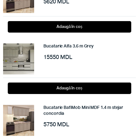
5620
MDL
Adaugă în coș
Bucatarie Alfa 3.6 m Grey
15550
MDL
Adaugă în coș
Bucatarie BafiMob Mini MDF 1.4 m stejar
concordia
5750
MDL