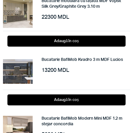
Bucătărie modulara cu fațadă MDF Vopsit
Silk Grey/Graphite Grey 3.10 m
22300
MDL
Adaugă în coș
Bucatarie BafiMob Kvadro 3 m MDF Lucios
13200
MDL
Adaugă în coș
Bucatarie BafiMob Modern Mini MDF 1.2 m
stejar concordia