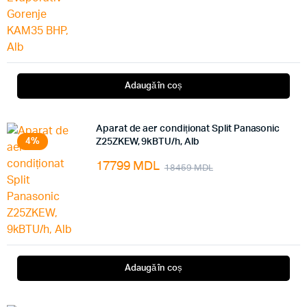
Adaugă în coș
Aparat de aer condiționat Split Panasonic
4%
Z25ZKEW, 9kBTU/h, Alb
17799
MDL
18459
MDL
Adaugă în coș