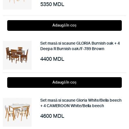
5350
MDL
Adaugă în coș
Set masă si scaune GLORIA Burnish oak + 4
Deepa R Burnish oak/F-789 Brown
4400
MDL
Adaugă în coș
Set masă si scaune Gloria White/Bella beech
+ 4 CAMEROON White/Bella beech
4600
MDL