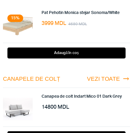
Pat Pehotin Monica stejar Sonoma/White
15%
3999
MDL
4680
MDL
Adaugă în coș
CANAPELE DE COLȚ
VEZI TOATE
Canapea de colt Indart Mico 01 Dark Grey
14800
MDL