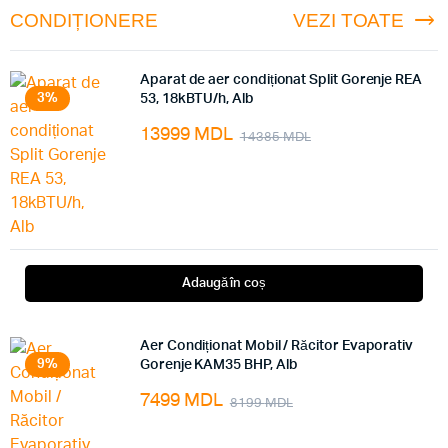
CONDIȚIONERE
VEZI TOATE
Aparat de aer condiționat Split Gorenje REA
3%
53, 18kBTU/h, Alb
13999
MDL
14385
MDL
Adaugă în coș
Aer Condiționat Mobil / Răcitor Evaporativ
9%
Gorenje KAM35 BHP, Alb
7499
MDL
8199
MDL