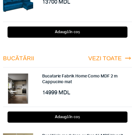
13700
MDL
Adaugă în coș
BUCĂTĂRII
VEZI TOATE
Bucatarie Fabrik Home Como MDF 2 m
Cappucino mat
14999
MDL
Adaugă în coș