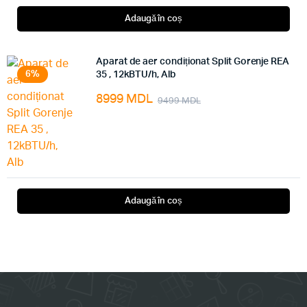
Adaugă în coș
Aparat de aer condiționat Split Gorenje REA
6%
35 , 12kBTU/h, Alb
8999
MDL
9499
MDL
Adaugă în coș