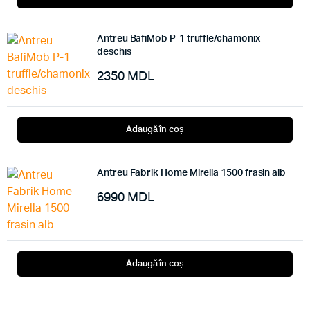
Antreu BafiMob P-1 truffle/chamonix
deschis
2350
MDL
Adaugă în coș
Antreu Fabrik Home Mirella 1500 frasin alb
6990
MDL
Adaugă în coș