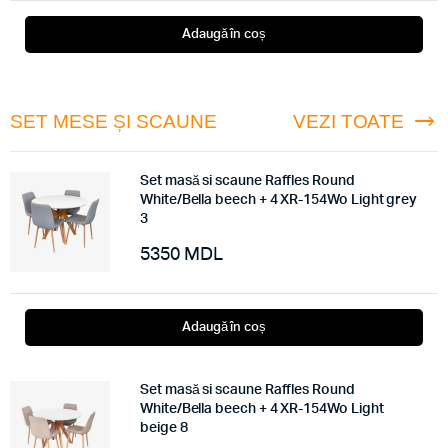
Adaugă în coș
SET MESE ȘI SCAUNE
VEZI TOATE
Set masă si scaune Raffles Round
White/Bella beech + 4 XR-154Wo Light grey
3
5350
MDL
Adaugă în coș
Set masă si scaune Raffles Round
White/Bella beech + 4 XR-154Wo Light
beige 8