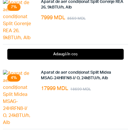
Aparat de aer condiționat Split Gorenje REA
7%
26, 9kBTU/h, Alb
7999
MDL
8559
MDL
Adaugă în coș
Aparat de aer condiționat Split Midea
4%
MSAG-24HRFN8-I/ O, 24kBTU/h, Alb
17999
MDL
18699
MDL