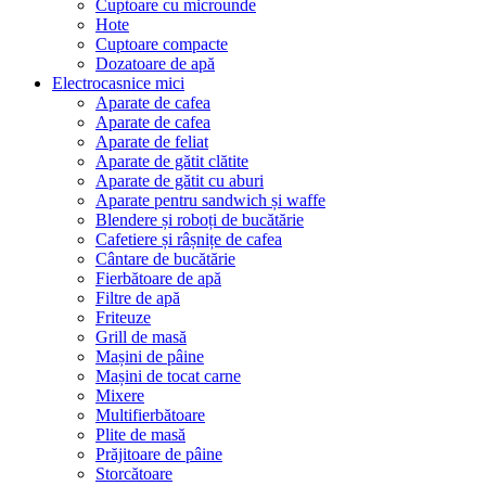
Cuptoare cu microunde
Hote
Cuptoare compacte
Dozatoare de aрă
Electrocasnice mici
Aparate de cafea
Aparate de cafea
Aparate de feliat
Aparate de gătit clătite
Aparate de gătit cu aburi
Aparate pentru sandwich și waffe
Blendere și roboți de bucătărie
Cafetiere și râșnițe de cafea
Cântare de bucătărie
Fierbătoare de apă
Filtre de apă
Friteuze
Grill de masă
Mașini de pâine
Mașini de tocat carne
Mixere
Multifierbătoare
Plite de masă
Prăjitoare de pâine
Storcătoare