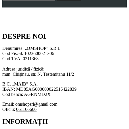
DESPRE NOI
Denumirea: „OMSHOP” S.R.L.
Cod Fiscal: 1023600021306
Cod TVA: 0211368
Adresa juridică / fizică:
mun. Chișinău, str. N. Testemițanu 11/2
B.C. „MAIB” S.A.
IBAN: MD85AG000000022515422839
Cod bancă: AGRNMD2X
Email:
omshopsrl@gmail.com
Oficiu:
061166666
INFORMAȚII