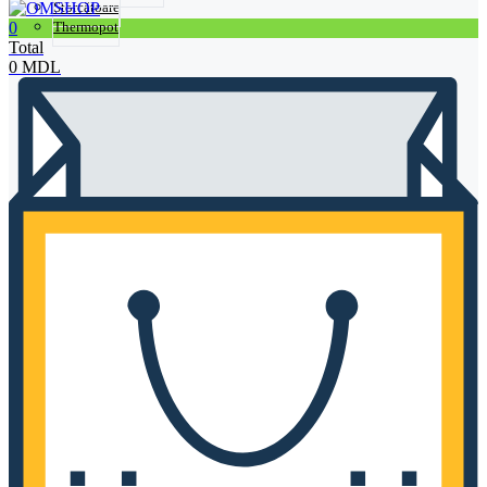
Storcătoare
0
Thermopot
Total
0
MDL