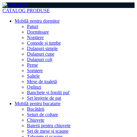
CATALOG PRODUSE
Mobilă pentru dormitor
Paturi
Dormitoare
Noptiere
Comode și tumbe
Dulapuri simple
Dulapuri cupe
Dulapuri colț
Perne
Somiere
Saltele
Mese de toaletă
Oglinzi
Banchete și fotolii puf
Set lenjerie de pat
Mobilă pentru bucatarie
Bucătării
Seturi de colțare
Chiuvete
Baterii pentru chiuvete
Set de mese și scaune
Taburete și scaune