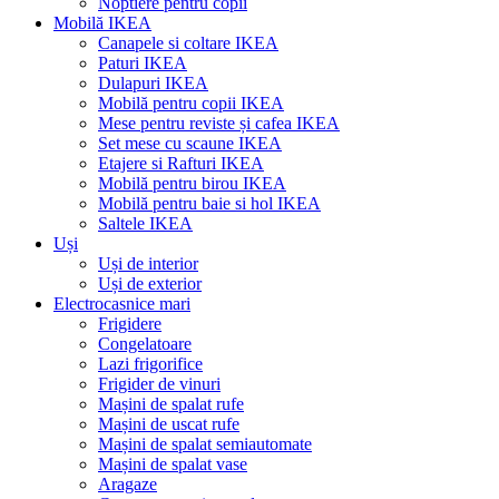
Noptiere pentru copii
Mobilă IKEA
Canapele si coltare IKEA
Paturi IKEA
Dulapuri IKEA
Mobilă pentru copii IKEA
Mese pentru reviste și cafea IKEA
Set mese cu scaune IKEA
Etajere si Rafturi IKEA
Mobilă pentru birou IKEA
Mobilă pentru baie si hol IKEA
Saltele IKEA
Uși
Uși de interior
Uși de exterior
Electrocasnice mari
Frigidere
Congelatoare
Lazi frigorifice
Frigider de vinuri
Mașini de spalat rufe
Mașini de uscat rufe
Mașini de spalat semiautomate
Mașini de spalat vase
Aragaze