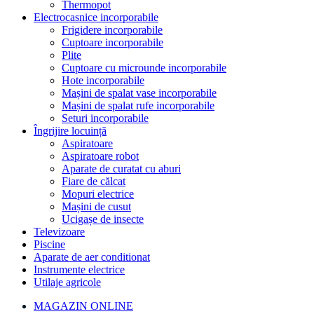
Thermopot
Electrocasnice incorporabile
Frigidere incorporabile
Cuptoare incorporabile
Plite
Cuptoare cu microunde incorporabile
Hote incorporabile
Mașini de spalat vase incorporabile
Mașini de spalat rufe incorporabile
Seturi incorporabile
Îngrijire locuință
Aspiratoare
Aspiratoare robot
Aparate de curatat cu aburi
Fiare de călcat
Mopuri electrice
Mașini de cusut
Ucigașe de insecte
Televizoare
Piscine
Aparate de aer conditionat
Instrumente electrice
Utilaje agricole
MAGAZIN ONLINE