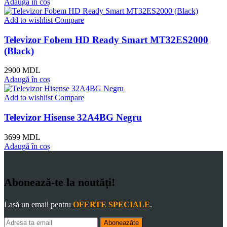
Adaugă în coș
Add to wishlist
Compare
Televizor Fobem HD Ready Smart MT32ES2000
(Black)
2900
MDL
Adaugă în coș
Add to wishlist
Compare
Televizor Hisense 32A4BG Negru
3699
MDL
Adaugă în coș
Abonează-te la noutăți!
Lasă un email pentru
OFERTE SPECIALE
.
Aboneazăte