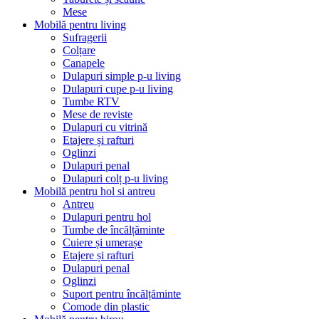
Mese
Mobilă pentru living
Sufragerii
Colțare
Canapele
Dulapuri simple p-u living
Dulapuri cupe p-u living
Tumbe RTV
Mese de reviste
Dulapuri cu vitrină
Etajere și rafturi
Oglinzi
Dulapuri penal
Dulapuri colț p-u living
Mobilă pentru hol si antreu
Antreu
Dulapuri pentru hol
Tumbe de încălțăminte
Cuiere și umerașe
Etajere și rafturi
Dulapuri penal
Oglinzi
Suport pentru încălțăminte
Comode din plastic