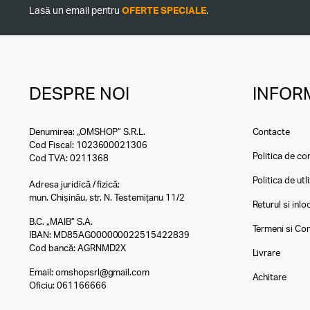
Lasă un email pentru
OFERTE SPECIALE
.
DESPRE NOI
INFORM
Denumirea: „OMSHOP” S.R.L.
Contacte
Cod Fiscal: 1023600021306
Politica de con
Cod TVA: 0211368
Politica de utl
Adresa juridică / fizică:
mun. Chișinău, str. N. Testemițanu 11/2
Returul si inl
B.C. „MAIB” S.A.
Termeni si Con
IBAN: MD85AG000000022515422839
Cod bancă: AGRNMD2X
Livrare
Email:
omshopsrl@gmail.com
Achitare
Oficiu:
061166666