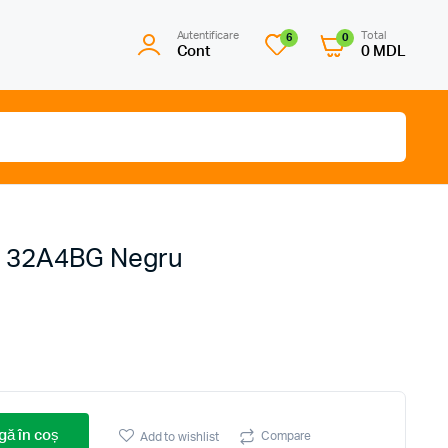
Autentificare
Total
6
0
Cont
0
MDL
se 32A4BG Negru
ă în coș
Compare
Add to wishlist