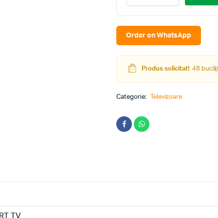
32A4BG
Negru
quantity
Order on WhatsApp
Produs solicitat!
48 bucăți
Categorie:
Televizoare
RT TV