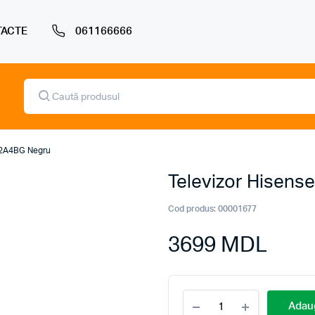
ACTE
061166666
Products
search
 32A4BG Negru
Televizor Hisen
Cod produs:
00001677
3699
MDL
Televizor
Adaug
Hisense