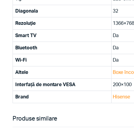
Diagonala
32
Rezoluţie
1366×76
Smart TV
Da
Bluetooth
Da
Wi-Fi
Da
Altele
Boxe înco
Interfață de montare VESA
200×100
Brand
Hisense
Produse similare