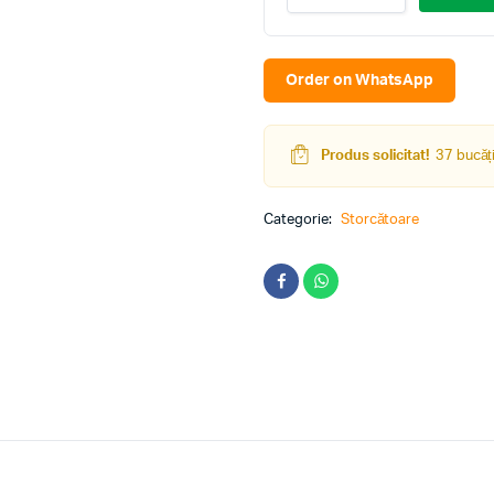
ST-
FP7046
(White)
quantity
Order on WhatsApp
Produs solicitat!
37 bucăți
Categorie:
Storcătoare