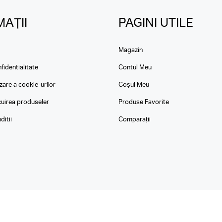
AȚII
PAGINI UTILE
Magazin
fidentialitate
Contul Meu
izare a cookie-urilor
Coșul Meu
ocuirea produseler
Produse Favorite
ditii
Comparații