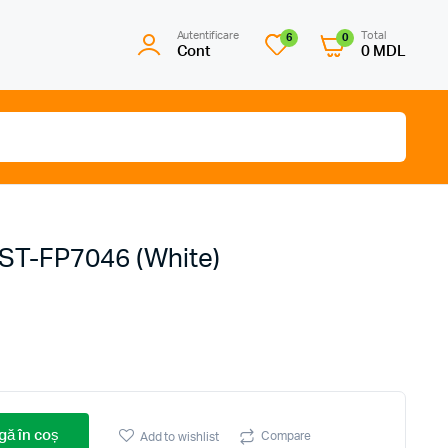
Autentificare
Total
6
0
Cont
0
MDL
 ST-FP7046 (White)
ă în coș
Compare
Add to wishlist