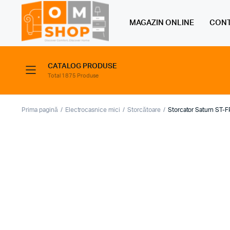
MAGAZIN ONLINE
CONT
CATALOG PRODUSE
Total 1875 Produse
Prima pagină
Electrocasnice mici
Storcătoare
Storcator Saturn ST-F