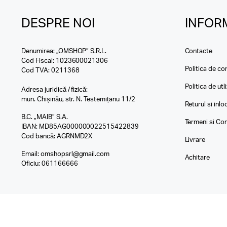
DESPRE NOI
INFORM
Denumirea: „OMSHOP” S.R.L.
Contacte
Cod Fiscal: 1023600021306
Politica de con
Cod TVA: 0211368
Politica de utl
Adresa juridică / fizică:
mun. Chișinău, str. N. Testemițanu 11/2
Returul si inl
B.C. „MAIB” S.A.
Termeni si Con
IBAN: MD85AG000000022515422839
Cod bancă: AGRNMD2X
Livrare
Email:
omshopsrl@gmail.com
Achitare
Oficiu:
061166666