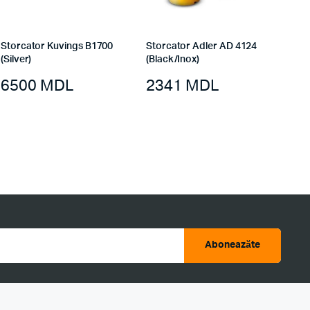
Storcator Kuvings B1700
Storcator Adler AD 4124
(Silver)
(Black/Inox)
6500
MDL
2341
MDL
Aboneazăte