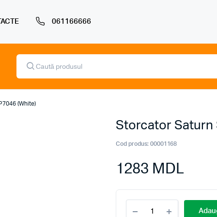
ACTE
061166666
Products
search
P7046 (White)
Storcator Saturn
Cod produs:
00001168
1283
MDL
Storcator
Adaug
Saturn