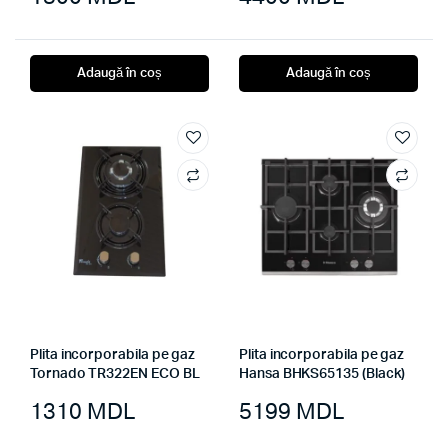
Adaugă în coș
Adaugă în coș
Plita incorporabila pe gaz
Plita incorporabila pe gaz
Tornado TR322EN ECO BL
Hansa BHKS65135 (Black)
1310
MDL
5199
MDL