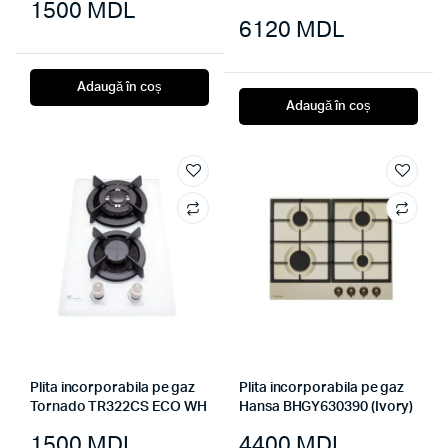
1500
MDL
6120
MDL
Adaugă în coș
Adaugă în coș
Plita incorporabila pe gaz
Plita incorporabila pe gaz
Tornado TR322CS ECO WH
Hansa BHGY630390 (Ivory)
1500
MDL
4400
MDL