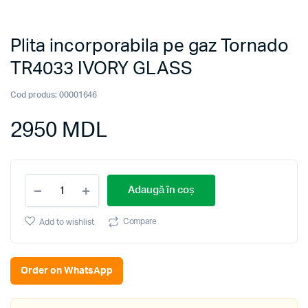
Plita incorporabila pe gaz Tornado
TR4033 IVORY GLASS
Cod produs:
00001646
2950
MDL
Plita
Adaugă în coș
incorporabila
pe
gaz
Compare
Add to wishlist
Tornado
TR4033
IVORY
Order on WhatsApp
GLASS
quantity