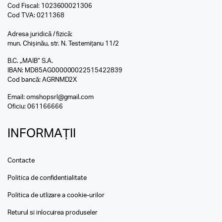
Cod Fiscal: 1023600021306
Cod TVA: 0211368
Adresa juridică / fizică:
mun. Chișinău, str. N. Testemițanu 11/2
B.C. „MAIB” S.A.
IBAN: MD85AG000000022515422839
Cod bancă: AGRNMD2X
Email:
omshopsrl@gmail.com
Oficiu:
061166666
INFORMAȚII
Contacte
Politica de confidentialitate
Politica de utlizare a cookie-urilor
Returul si inlocuirea produseler