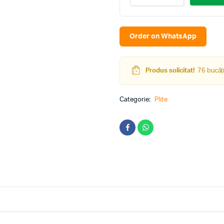
pe
gaz
Tornado
TRC-
Order on WhatsApp
849
Bronze
quantity
Produs solicitat!
76 bucăți
Categorie:
Plite