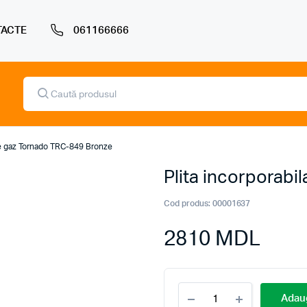
ACTE
061166666
Products
search
 pe gaz Tornado TRC-849 Bronze
Plita incorporab
Cod produs:
00001637
2810
MDL
Plita
Adaug
incorporabila