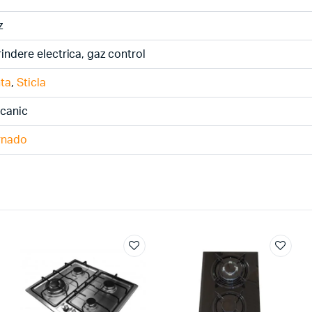
z
indere electrica, gaz control
nta
,
Sticla
canic
rnado