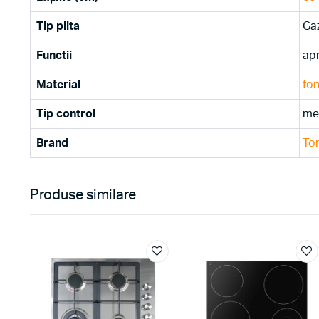
Tip plita
Ga
Functii
apr
Material
fo
Tip control
me
Brand
To
Produse similare