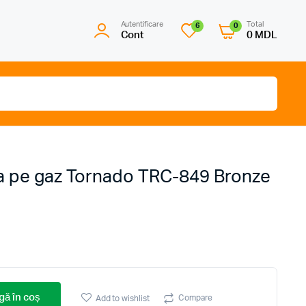
Autentificare
Total
6
0
Cont
0
MDL
ila pe gaz Tornado TRC-849 Bronze
ă în coș
Compare
Add to wishlist