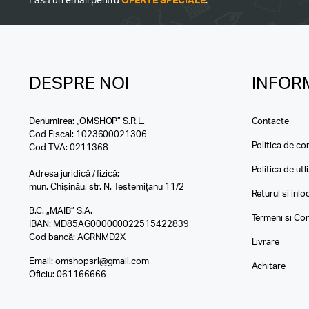
Lasă un email pentru
OFERTE SPECIALE
.
DESPRE NOI
INFORM
Denumirea: „OMSHOP” S.R.L.
Contacte
Cod Fiscal: 1023600021306
Politica de con
Cod TVA: 0211368
Politica de utl
Adresa juridică / fizică:
mun. Chișinău, str. N. Testemițanu 11/2
Returul si inl
B.C. „MAIB” S.A.
Termeni si Con
IBAN: MD85AG000000022515422839
Cod bancă: AGRNMD2X
Livrare
Email:
omshopsrl@gmail.com
Achitare
Oficiu:
061166666