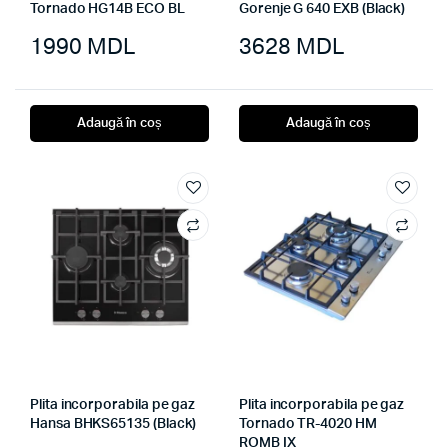
Tornado HG14B ECO BL
Gorenje G 640 EXB (Black)
1990
MDL
3628
MDL
Adaugă în coș
Adaugă în coș
Plita incorporabila pe gaz
Plita incorporabila pe gaz
Hansa BHKS65135 (Black)
Tornado TR-4020 HM
ROMB IX