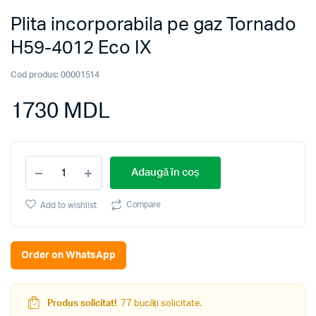
Plita incorporabila pe gaz Tornado
H59-4012 Eco IX
Cod produs:
00001514
1730
MDL
Plita
Adaugă în coș
incorporabila
pe
gaz
Compare
Add to wishlist
Tornado
H59-
4012
Order on WhatsApp
Eco
IX
quantity
Produs solicitat!
77 bucăți solicitate.