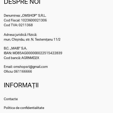
DESPRE NOI
Denumirea: „OMSHOP” S.R.L.
Cod Fiscal: 1023600021306
Cod TVA: 0211368
Adresa juridică / fizică:
mun. Chișinău, str. N. Testemițanu 11/2
B.C. „MAIB” S.A.
IBAN: MD85AG000000022515422839
Cod bancă: AGRNMD2X
Email:
omshopsrl@gmail.com
Oficiu:
061166666
INFORMAȚII
Contacte
Politica de confidentialitate