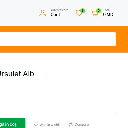
Autentificare
Total
6
0
Cont
0
MDL
rsulet Alb
ă în coș
Compare
Add to wishlist