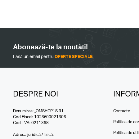
Abonează-te la noutăți!
Lasă un email pentru
OFERTE SPECIALE
.
DESPRE NOI
INFORM
Denumirea: „OMSHOP” S.R.L.
Contacte
Cod Fiscal: 1023600021306
Politica de con
Cod TVA: 0211368
Politica de utl
Adresa juridică / fizică: