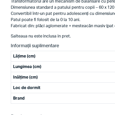
Transformatorul are un mecanism de balansare cu pend
Dimensiunea standard a patului pentru copii – 60 x 120
Convertibil într-un pat pentru adolescenți cu dimensiu
Patul poate fi folosit de la 0 la 10 ani.
Fabricat din: plăci aglomerate + mesteacăn masiv (pat 
Salteaua nu este inclusa in pret.
Informații suplimentare
Lățime (cm)
Lungimea (cm)
Inălțime (cm)
Loc de dormit
Brand