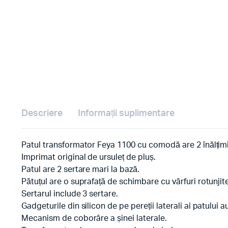
Descriere
Informații suplimentare
Patul transformator Feya 1100 cu comodă are 2 înălțimi
Imprimat original de ursuleț de pluș.
Patul are 2 sertare mari la bază.
Pătuțul are o suprafață de schimbare cu vârfuri rotunjite
Sertarul include 3 sertare.
Gadgeturile din silicon de pe pereții laterali ai patului
Mecanism de coborâre a șinei laterale.