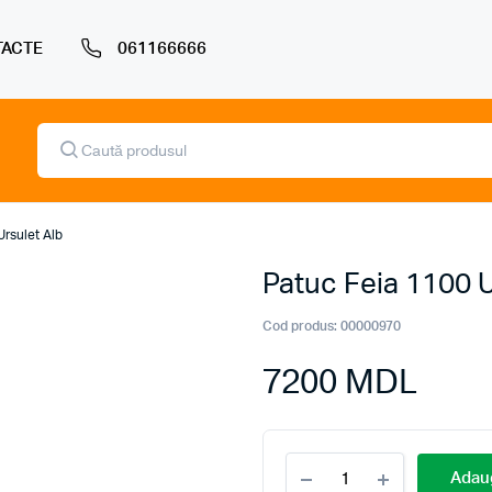
ACTE
061166666
Products
search
Ursulet Alb
Patuc Feia 1100 U
Cod produs:
00000970
7200
MDL
Patuc
Adaug
Feia