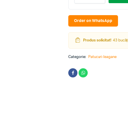
1100
Ursulet
Alb
quantity
Order on WhatsApp
Produs solicitat!
43 bucăți
Categorie:
Patucuri-leagane