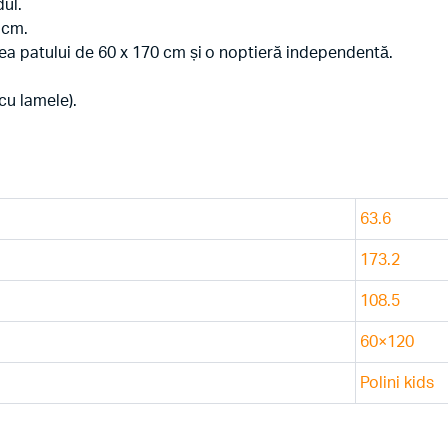
ul.
 cm.
nea patului de 60 x 170 cm și o noptieră independentă.
cu lamele).
63.6
173.2
108.5
60×120
Polini kids