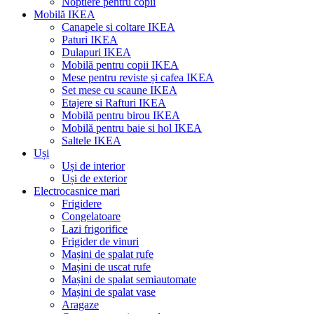
Noptiere pentru copii
Mobilă IKEA
Canapele si coltare IKEA
Paturi IKEA
Dulapuri IKEA
Mobilă pentru copii IKEA
Mese pentru reviste și cafea IKEA
Set mese cu scaune IKEA
Etajere si Rafturi IKEA
Mobilă pentru birou IKEA
Mobilă pentru baie si hol IKEA
Saltele IKEA
Uși
Uși de interior
Uși de exterior
Electrocasnice mari
Frigidere
Congelatoare
Lazi frigorifice
Frigider de vinuri
Mașini de spalat rufe
Mașini de uscat rufe
Mașini de spalat semiautomate
Mașini de spalat vase
Aragaze