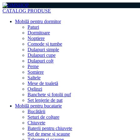
CATALOG PRODUSE
Mobilă pentru dormitor
Paturi
Dormitoare
Noptiere
Comode și tumbe
Dulapuri simple
Dulapuri cupe
Dulapuri colț
Perne
Somiere
Saltele
Mese de toaletă
Oglinzi
Banchete și fotolii puf
Set lenjerie de pat
Mobilă pentru bucatarie
Bucătării
Seturi de colțare
Chiuvete
Baterii pentru chiuvete
Set de mese și scaune
Taburete și scaune