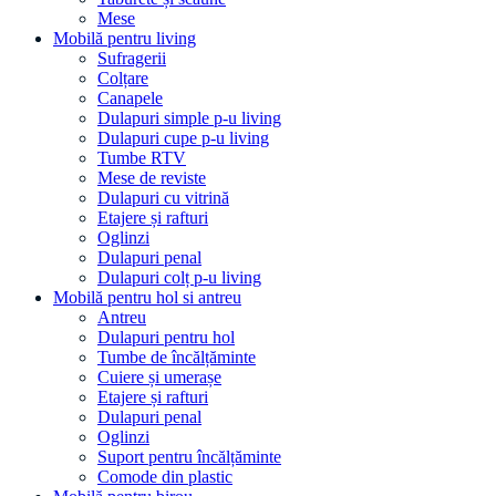
Mese
Mobilă pentru living
Sufragerii
Colțare
Canapele
Dulapuri simple p-u living
Dulapuri cupe p-u living
Tumbe RTV
Mese de reviste
Dulapuri cu vitrină
Etajere și rafturi
Oglinzi
Dulapuri penal
Dulapuri colț p-u living
Mobilă pentru hol si antreu
Antreu
Dulapuri pentru hol
Tumbe de încălțăminte
Cuiere și umerașe
Etajere și rafturi
Dulapuri penal
Oglinzi
Suport pentru încălțăminte
Comode din plastic