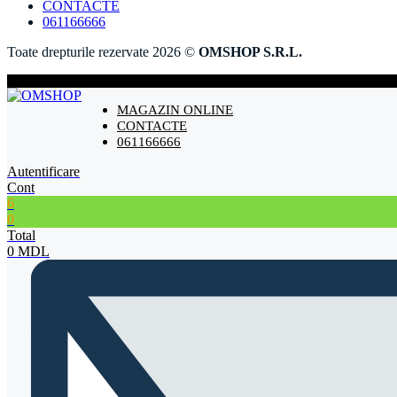
CONTACTE
061166666
Toate drepturile rezervate 2026 ©
OMSHOP S.R.L.
MAGAZIN ONLINE
CONTACTE
061166666
Autentificare
Cont
6
0
Total
0
MDL