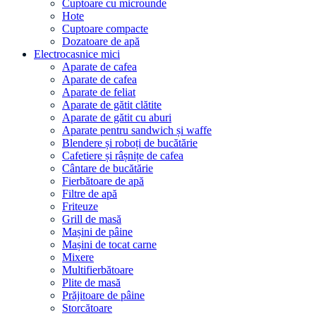
Cuptoare cu microunde
Hote
Cuptoare compacte
Dozatoare de aрă
Electrocasnice mici
Aparate de cafea
Aparate de cafea
Aparate de feliat
Aparate de gătit clătite
Aparate de gătit cu aburi
Aparate pentru sandwich și waffe
Blendere și roboți de bucătărie
Cafetiere și râșnițe de cafea
Cântare de bucătărie
Fierbătoare de apă
Filtre de apă
Friteuze
Grill de masă
Mașini de pâine
Mașini de tocat carne
Mixere
Multifierbătoare
Plite de masă
Prăjitoare de pâine
Storcătoare