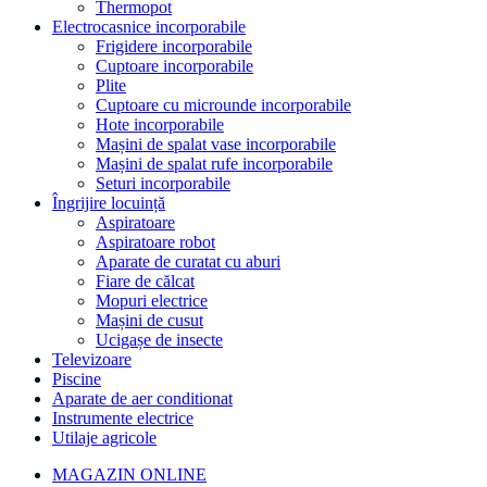
Thermopot
Electrocasnice incorporabile
Frigidere incorporabile
Cuptoare incorporabile
Plite
Cuptoare cu microunde incorporabile
Hote incorporabile
Mașini de spalat vase incorporabile
Mașini de spalat rufe incorporabile
Seturi incorporabile
Îngrijire locuință
Aspiratoare
Aspiratoare robot
Aparate de curatat cu aburi
Fiare de călcat
Mopuri electrice
Mașini de cusut
Ucigașe de insecte
Televizoare
Piscine
Aparate de aer conditionat
Instrumente electrice
Utilaje agricole
MAGAZIN ONLINE