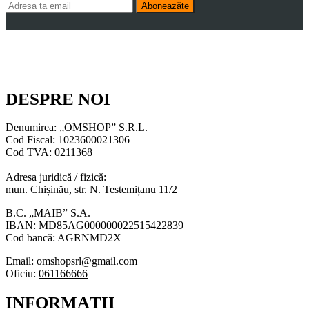
Aboneazăte
DESPRE NOI
Denumirea: „OMSHOP” S.R.L.
Cod Fiscal: 1023600021306
Cod TVA: 0211368
Adresa juridică / fizică:
mun. Chișinău, str. N. Testemițanu 11/2
B.C. „MAIB” S.A.
IBAN: MD85AG000000022515422839
Cod bancă: AGRNMD2X
Email:
omshopsrl@gmail.com
Oficiu:
061166666
INFORMAȚII