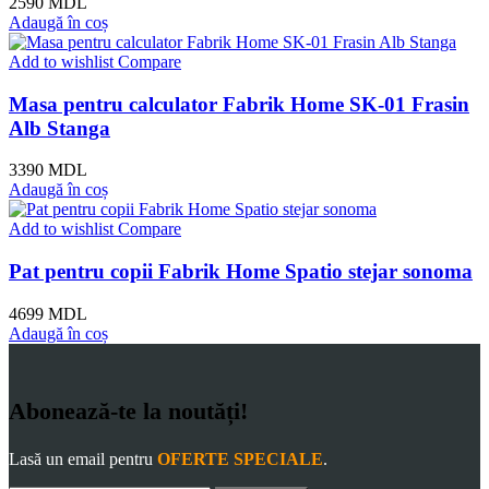
2590
MDL
Adaugă în coș
Add to wishlist
Compare
Masa pentru calculator Fabrik Home SK-01 Frasin
Alb Stanga
3390
MDL
Adaugă în coș
Add to wishlist
Compare
Pat pentru copii Fabrik Home Spatio stejar sonoma
4699
MDL
Adaugă în coș
Abonează-te la noutăți!
Lasă un email pentru
OFERTE SPECIALE
.