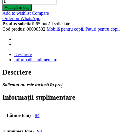
Pat
pentru
Adaugă în coș
copii
Add to wishlist
Compare
Pehotin
Order on WhatsApp
Sonya
Produs solicitat!
65 bucăți solicitate.
1
Cod produs:
00000502
Mobilă pentru copii
,
Paturi pentru copii
quantity
Descriere
Informații suplimentare
Descriere
Salteaua nu este inclusă în preț
Informații suplimentare
Lățime (cm)
84
Lungimea (cm)
193