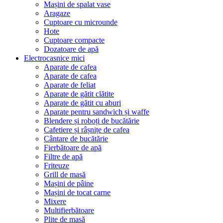
Mașini de spalat vase
Aragaze
Cuptoare cu microunde
Hote
Cuptoare compacte
Dozatoare de aрă
Electrocasnice mici
Aparate de cafea
Aparate de cafea
Aparate de feliat
Aparate de gătit clătite
Aparate de gătit cu aburi
Aparate pentru sandwich și waffe
Blendere și roboți de bucătărie
Cafetiere și râșnițe de cafea
Cântare de bucătărie
Fierbătoare de apă
Filtre de apă
Friteuze
Grill de masă
Mașini de pâine
Mașini de tocat carne
Mixere
Multifierbătoare
Plite de masă