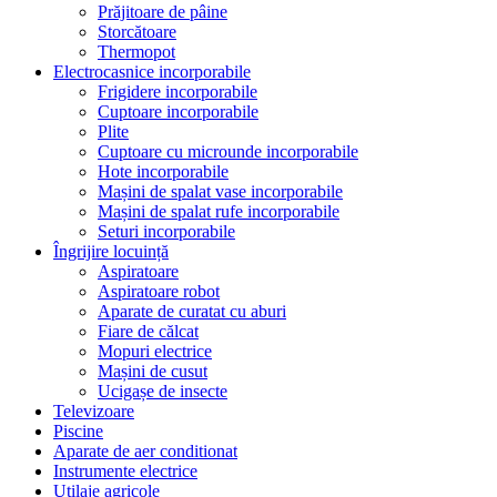
Prăjitoare de pâine
Storcătoare
Thermopot
Electrocasnice incorporabile
Frigidere incorporabile
Cuptoare incorporabile
Plite
Cuptoare cu microunde incorporabile
Hote incorporabile
Mașini de spalat vase incorporabile
Mașini de spalat rufe incorporabile
Seturi incorporabile
Îngrijire locuință
Aspiratoare
Aspiratoare robot
Aparate de curatat cu aburi
Fiare de călcat
Mopuri electrice
Mașini de cusut
Ucigașe de insecte
Televizoare
Piscine
Aparate de aer conditionat
Instrumente electrice
Utilaje agricole