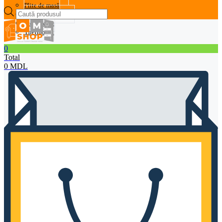
Plite de masă
Products
Prăjitoare de pâine
search
Storcătoare
Thermopot
0
Total
0
MDL