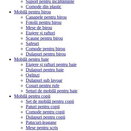
Suport pentru încălțăminte
Comode din plastic
Mobilă pentru birou
Canapele pentru birou
Fotolii pentru birou
Mese de birou
Etajere și rafturi
Scaune pentru birou
Safeuri
Comode pentru birou
Dulapuri pentru birou
Mobilă pentru baie
Etajere și rafturi pentru baie
Dulapuri pentru baie
Oglinzi
Dulapuri sub lavoar
Cosuri pentru rufe
Seturi de mobilă pentru baie
Mobilă pentru copii
Set de mobilă pentru copii
Paturi pentru copii
Comode pentru copii
Dulapuri pentru copii
Patucuri-leagane
Mese pentru scris