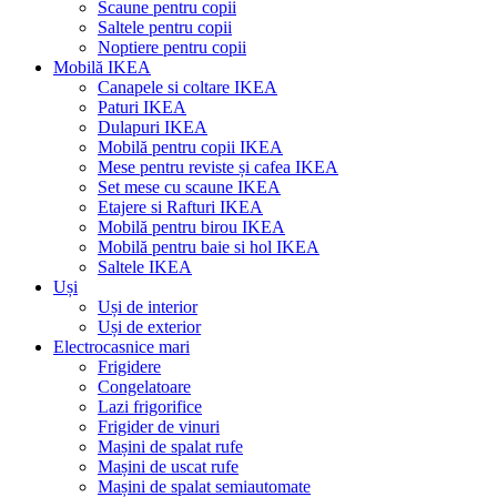
Scaune pentru copii
Saltele pentru copii
Noptiere pentru copii
Mobilă IKEA
Canapele si coltare IKEA
Paturi IKEA
Dulapuri IKEA
Mobilă pentru copii IKEA
Mese pentru reviste și cafea IKEA
Set mese cu scaune IKEA
Etajere si Rafturi IKEA
Mobilă pentru birou IKEA
Mobilă pentru baie si hol IKEA
Saltele IKEA
Uși
Uși de interior
Uși de exterior
Electrocasnice mari
Frigidere
Congelatoare
Lazi frigorifice
Frigider de vinuri
Mașini de spalat rufe
Mașini de uscat rufe
Mașini de spalat semiautomate