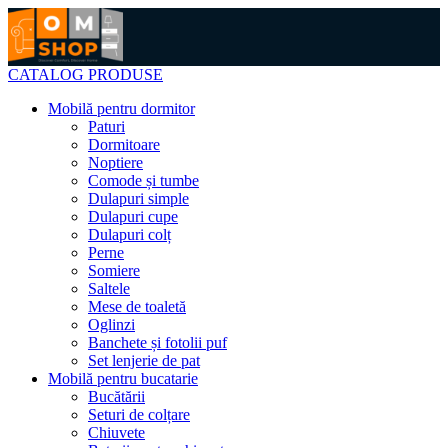
CATALOG PRODUSE
Mobilă pentru dormitor
Paturi
Dormitoare
Noptiere
Comode și tumbe
Dulapuri simple
Dulapuri cupe
Dulapuri colț
Perne
Somiere
Saltele
Mese de toaletă
Oglinzi
Banchete și fotolii puf
Set lenjerie de pat
Mobilă pentru bucatarie
Bucătării
Seturi de colțare
Chiuvete