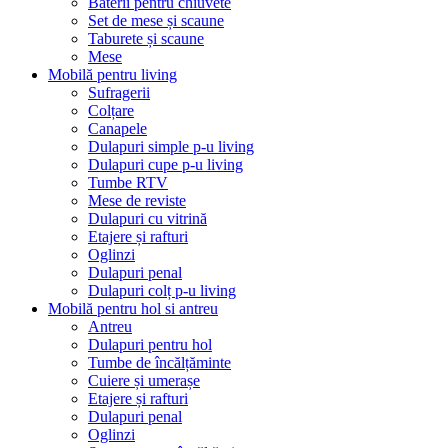
Baterii pentru chiuvete
Set de mese și scaune
Taburete și scaune
Mese
Mobilă pentru living
Sufragerii
Colțare
Canapele
Dulapuri simple p-u living
Dulapuri cupe p-u living
Tumbe RTV
Mese de reviste
Dulapuri cu vitrină
Etajere și rafturi
Oglinzi
Dulapuri penal
Dulapuri colț p-u living
Mobilă pentru hol si antreu
Antreu
Dulapuri pentru hol
Tumbe de încălțăminte
Cuiere și umerașe
Etajere și rafturi
Dulapuri penal
Oglinzi