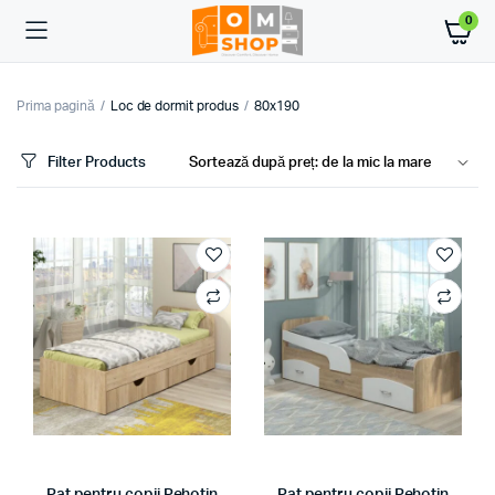
0
Prima pagină
Loc de dormit produs
80x190
Filter Products
ț
ț
im
xim