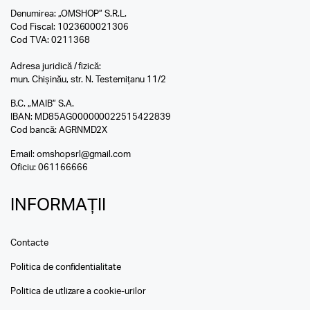
Denumirea: „OMSHOP” S.R.L.
Cod Fiscal: 1023600021306
Cod TVA: 0211368
Adresa juridică / fizică:
mun. Chișinău, str. N. Testemițanu 11/2
B.C. „MAIB” S.A.
IBAN: MD85AG000000022515422839
Cod bancă: AGRNMD2X
Email:
omshopsrl@gmail.com
Oficiu:
061166666
INFORMAȚII
Contacte
Politica de confidentialitate
Politica de utlizare a cookie-urilor