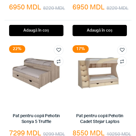
6950
MDL
6950
MDL
8220
MDL
8220
MDL
Prețul
Prețul
Pr
Pr
inițial
curent
ini
cu
Adaugă în coș
Adaugă în coș
a
este:
a
es
fost:
6950 MDL.
fos
69
22%
17%
8220 MDL.
82
Pat pentru copii Pehotin
Pat pentru copii Pehotin
Sonya 5 Truffle
Cadet Stejar Laptos
7299
MDL
8550
MDL
9299
MDL
10250
MDL