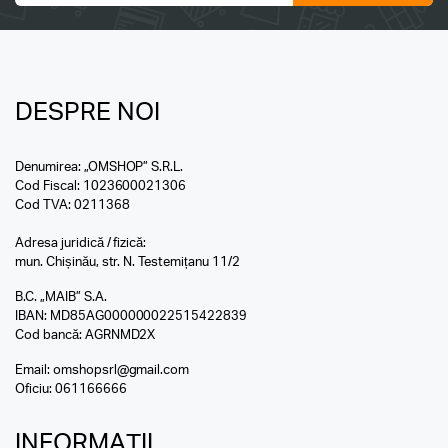
DESPRE NOI
Denumirea: „OMSHOP” S.R.L.
Cod Fiscal: 1023600021306
Cod TVA: 0211368
Adresa juridică / fizică:
mun. Chișinău, str. N. Testemițanu 11/2
B.C. „MAIB” S.A.
IBAN: MD85AG000000022515422839
Cod bancă: AGRNMD2X
Email:
omshopsrl@gmail.com
Oficiu:
061166666
INFORMAȚII