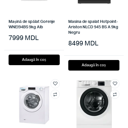
Mașină de spălat Gorenje
Masina de spalat Hotpoint-
WNEI94BS 9kg Alb
Ariston NLCD 945 BS A 9kg
Negru
7999
MDL
8499
MDL
Adaugă în coș
Adaugă în coș