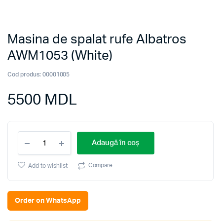
Masina de spalat rufe Albatros
AWM1053 (White)
Cod produs:
00001005
5500
MDL
Masina
Adaugă în coș
de
spalat
rufe
Compare
Add to wishlist
Albatros
AWM1053
(White)
Order on WhatsApp
quantity