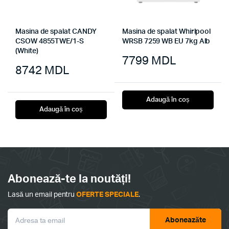
Masina de spalat CANDY
Masina de spalat Whirlpool
CSOW 4855TWE/1-S
WRSB 7259 WB EU 7kg Alb
(White)
7799
MDL
8742
MDL
Adaugă în coș
Adaugă în coș
Abonează-te la noutăți!
Lasă un email pentru
OFERTE SPECIALE
.
Aboneazăte