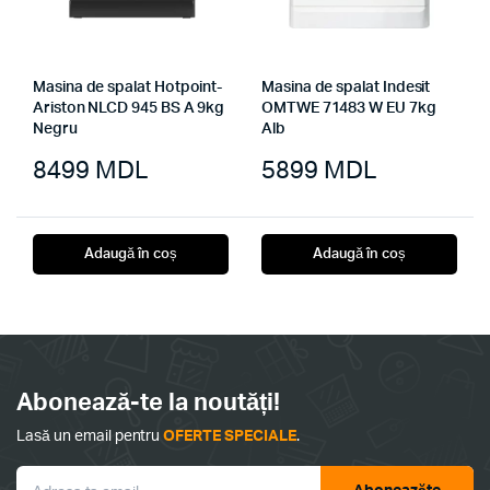
Masina de spalat Hotpoint-
Masina de spalat Indesit
Ariston NLCD 945 BS A 9kg
OMTWE 71483 W EU 7kg
Negru
Alb
8499
MDL
5899
MDL
Adaugă în coș
Adaugă în coș
Abonează-te la noutăți!
Lasă un email pentru
OFERTE SPECIALE
.