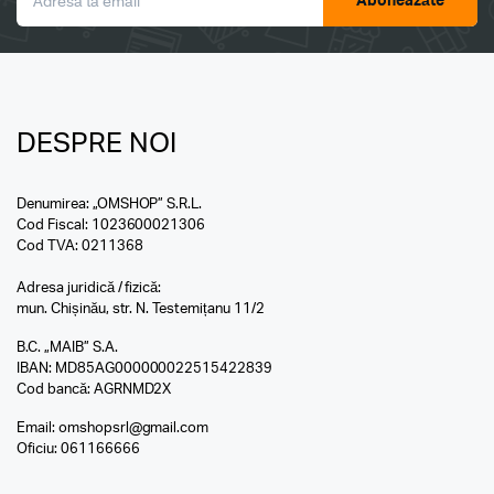
Aboneazăte
DESPRE NOI
Denumirea: „OMSHOP” S.R.L.
Cod Fiscal: 1023600021306
Cod TVA: 0211368
Adresa juridică / fizică:
mun. Chișinău, str. N. Testemițanu 11/2
B.C. „MAIB” S.A.
IBAN: MD85AG000000022515422839
Cod bancă: AGRNMD2X
Email:
omshopsrl@gmail.com
Oficiu:
061166666