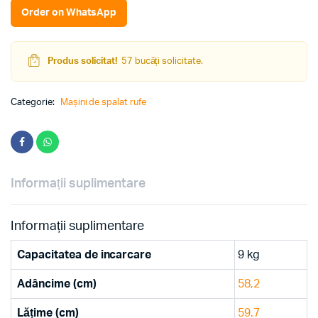
Alb
Order on WhatsApp
quantity
Produs solicitat!
57 bucăți solicitate.
Categorie:
Mașini de spalat rufe
Informații suplimentare
Informații suplimentare
Capacitatea de incarcare
9 kg
Adâncime (cm)
58,2
Lățime (cm)
59.7