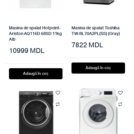
Masina de spalat Hotpoint-
Masina de spalat Toshiba
Ariston AQ116D 68SD 11kg
TW-BL70A2PL(SS) (Gray)
Alb
7822
MDL
10999
MDL
Adaugă în coș
Adaugă în coș