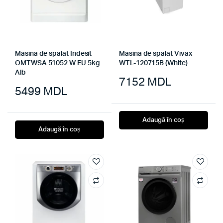
Masina de spalat Indesit
Masina de spalat Vivax
OMTWSA 51052 W EU 5kg
WTL-120715B (White)
Alb
7152
MDL
5499
MDL
Adaugă în coș
Adaugă în coș