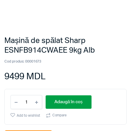
Mașină de spălat Sharp
ESNFB914CWAEE 9kg Alb
Cod produs:
00001673
9499
MDL
Mașină
Adaugă în coș
de
spălat
Sharp
Compare
Add to wishlist
ESNFB914CWAEE
9kg