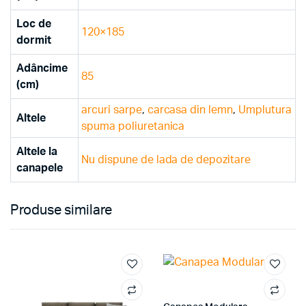
Loc de
120×185
dormit
Adâncime
85
(cm)
arcuri sarpe
,
carcasa din lemn
,
Umplutura
Altele
spuma poliuretanica
Altele la
Nu dispune de lada de depozitare
canapele
Produse similare