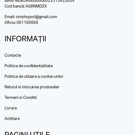
IBAN: MD85AG000000022515422839
Cod bancă: AGRNMD2X
Email:
omshopsrl@gmail.com
Oficiu:
061166666
INFORMAȚII
Contacte
Politica de confidentialitate
Politica de utlizare a cookie-urilor
Returul si inlocuirea produseler
Termeni si Conditii
Livrare
Achitare