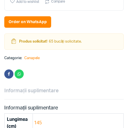
quantity
Compare
Add to wishlist
Order on WhatsApp
Produs solicitat!
65 bucăți solicitate.
Categorie:
Canapele
Informații suplimentare
Informații suplimentare
Lungimea
145
(cm)