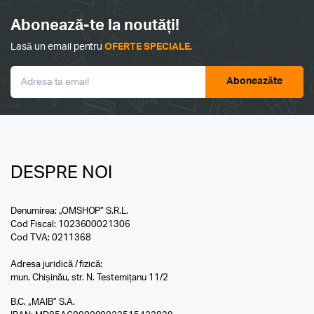
Abonează-te la noutăți!
Lasă un email pentru
OFERTE SPECIALE
.
Aboneazăte
DESPRE NOI
Denumirea: „OMSHOP” S.R.L.
Cod Fiscal: 1023600021306
Cod TVA: 0211368
Adresa juridică / fizică:
mun. Chișinău, str. N. Testemițanu 11/2
B.C. „MAIB” S.A.