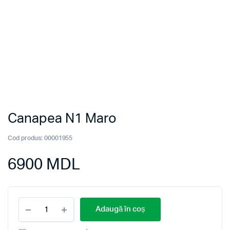
Canapea N1 Maro
Cod produs:
00001955
6900
MDL
Canapea
Adaugă în coș
N1
Maro