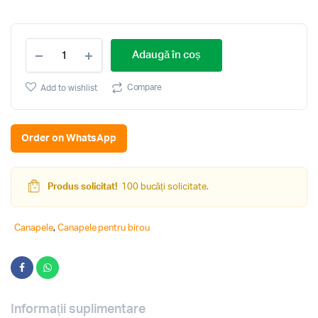
Canapea
Adaugă în coș
Indart
Side
by
Compare
Add to wishlist
Side
04
quantity
Order on WhatsApp
Produs solicitat!
100 bucăți solicitate.
Canapele
,
Canapele pentru birou
Informații suplimentare