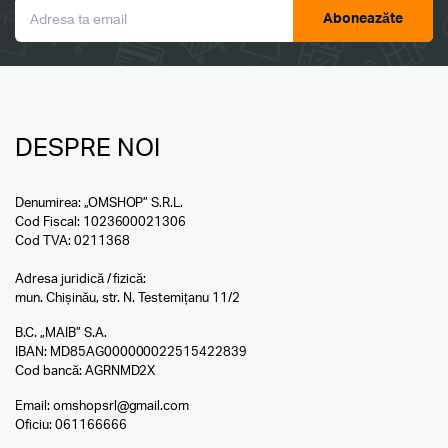
Aboneazăte
DESPRE NOI
Denumirea: „OMSHOP” S.R.L.
Cod Fiscal: 1023600021306
Cod TVA: 0211368
Adresa juridică / fizică:
mun. Chișinău, str. N. Testemițanu 11/2
B.C. „MAIB” S.A.
IBAN: MD85AG000000022515422839
Cod bancă: AGRNMD2X
Email:
omshopsrl@gmail.com
Oficiu:
061166666