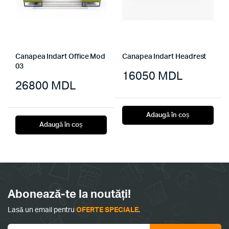
Canapea Indart Office Mod
Canapea Indart Headrest
03
16050
MDL
26800
MDL
Adaugă în coș
Adaugă în coș
Abonează-te la noutăți!
Lasă un email pentru
OFERTE SPECIALE
.