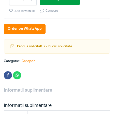
N1
Brown
1.75
Compare
Add to wishlist
quantity
Order on WhatsApp
Produs solicitat!
72 bucăți solicitate.
Categorie:
Canapele
Informații suplimentare
Informații suplimentare