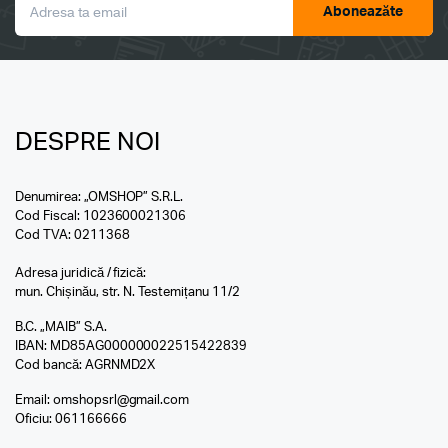
Aboneazăte
DESPRE NOI
Denumirea: „OMSHOP” S.R.L.
Cod Fiscal: 1023600021306
Cod TVA: 0211368
Adresa juridică / fizică:
mun. Chișinău, str. N. Testemițanu 11/2
B.C. „MAIB” S.A.
IBAN: MD85AG000000022515422839
Cod bancă: AGRNMD2X
Email:
omshopsrl@gmail.com
Oficiu:
061166666