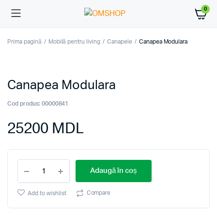
0
Prima pagină
Mobilă pentru living
Canapele
Canapea Modulara
Canapea Modulara
Cod produs:
00000841
25200
MDL
Canapea
Adaugă în coș
Modulara
quantity
Compare
Add to wishlist