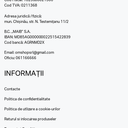
Cod Fiscal: 1023600021306
Cod TVA: 0211368
Adresa juridică / fizică:
mun. Chișinău, str. N. Testemițanu 11/2
B.C. „MAIB” S.A.
IBAN: MD85AG000000022515422839
Cod bancă: AGRNMD2X
Email:
omshopsrl@gmail.com
Oficiu:
061166666
INFORMAȚII
Contacte
Politica de confidentialitate
Politica de utlizare a cookie-urilor
Returul si inlocuirea produseler