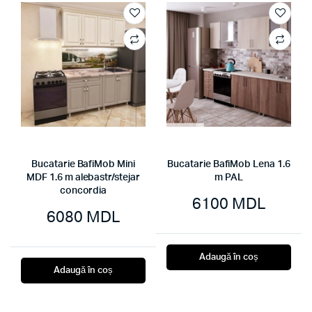
Bucatarie BafiMob Mini
Bucatarie BafiMob Lena 1.6
MDF 1.6 m alebastr/stejar
m PAL
concordia
6100
MDL
6080
MDL
Adaugă în coș
Adaugă în coș