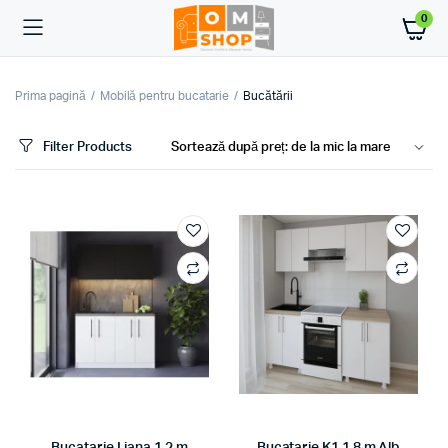
0
Prima pagină
Mobilă pentru bucatarie
Bucătării
Filter Products
ț
ț
im
xim