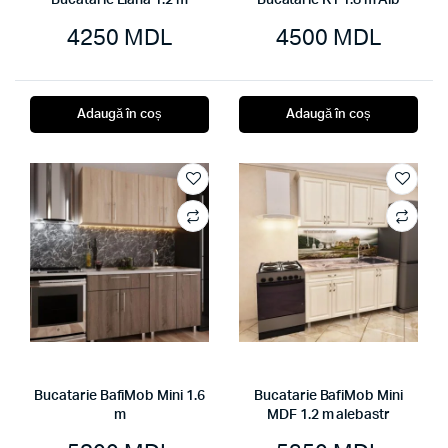
Bucatarie Liana 1.2 m
Bucatarie K1 1.8 m Alb
4250
MDL
4500
MDL
Adaugă în coș
Adaugă în coș
Bucatarie BafiMob Mini 1.6
Bucatarie BafiMob Mini
m
MDF 1.2 m alebastr