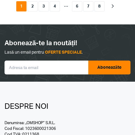
…
1
2
3
4
6
7
8
Abonează-te la noutăți!
Lasă un email pentru
OFERTE SPECIALE
.
Aboneazăte
DESPRE NOI
Denumirea: „OMSHOP” S.R.L.
Cod Fiscal: 1023600021306
Cod TVA: 0211368