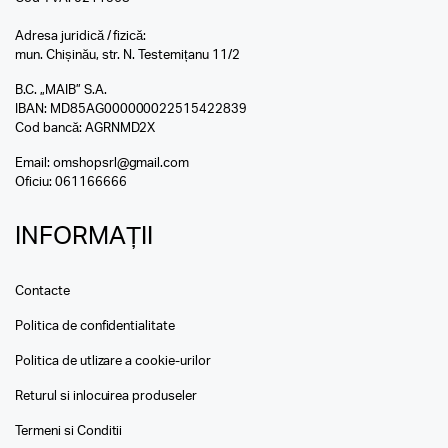
Adresa juridică / fizică:
mun. Chișinău, str. N. Testemițanu 11/2
B.C. „MAIB” S.A.
IBAN: MD85AG000000022515422839
Cod bancă: AGRNMD2X
Email:
omshopsrl@gmail.com
Oficiu:
061166666
INFORMAȚII
Contacte
Politica de confidentialitate
Politica de utlizare a cookie-urilor
Returul si inlocuirea produseler
Termeni si Conditii