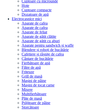
Cuptoare cu microunde
Hote
Cuptoare compacte
Dozatoare de aрă
Electrocasnice mici
Aparate de cafea
Aparate de cafea
Aparate de feliat
Aparate de gătit clătite
Aparate de gătit cu aburi
Aparate pentru sandwich și waffe
Blendere și roboți de bucătărie
Cafetiere și râșnițe de cafea
Cântare de bucătărie
Fierbătoare de apă
Filtre de apă
Friteuze
Grill de masă
Mașini de pâine
Mașini de tocat carne
Mixere
Multifierbătoare
Plite de masă
Prăjitoare de pâine
Storcătoare