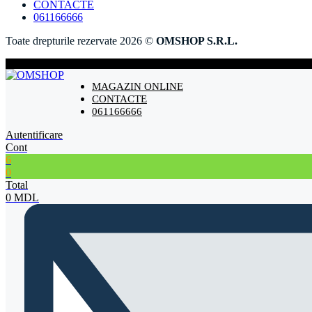
CONTACTE
061166666
Toate drepturile rezervate 2026 ©
OMSHOP S.R.L.
MAGAZIN ONLINE
CONTACTE
061166666
Autentificare
Cont
6
0
Total
0
MDL