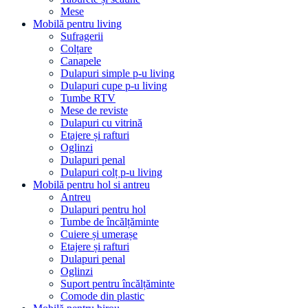
Mese
Mobilă pentru living
Sufragerii
Colțare
Canapele
Dulapuri simple p-u living
Dulapuri cupe p-u living
Tumbe RTV
Mese de reviste
Dulapuri cu vitrină
Etajere și rafturi
Oglinzi
Dulapuri penal
Dulapuri colț p-u living
Mobilă pentru hol si antreu
Antreu
Dulapuri pentru hol
Tumbe de încălțăminte
Cuiere și umerașe
Etajere și rafturi
Dulapuri penal
Oglinzi
Suport pentru încălțăminte
Comode din plastic