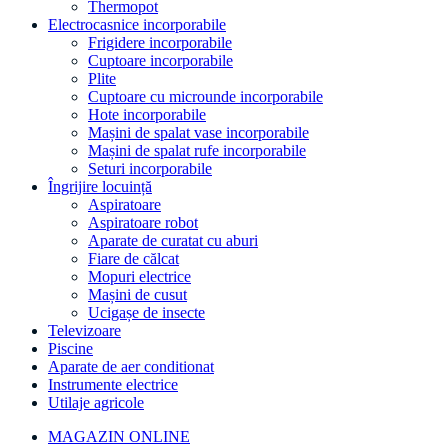
Thermopot
Electrocasnice incorporabile
Frigidere incorporabile
Cuptoare incorporabile
Plite
Cuptoare cu microunde incorporabile
Hote incorporabile
Mașini de spalat vase incorporabile
Mașini de spalat rufe incorporabile
Seturi incorporabile
Îngrijire locuință
Aspiratoare
Aspiratoare robot
Aparate de curatat cu aburi
Fiare de călcat
Mopuri electrice
Mașini de cusut
Ucigașe de insecte
Televizoare
Piscine
Aparate de aer conditionat
Instrumente electrice
Utilaje agricole
MAGAZIN ONLINE