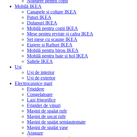
Noptiere pentru copii
Mobilă IKEA
Canapele si coltare IKEA
Paturi IKEA
Dulapuri IKEA
Mobilă pentru copii IKEA
Mese pentru reviste și cafea IKEA
Set mese cu scaune IKEA
Etajere si Rafturi IKEA
Mobilă pentru birou IKEA
Mobilă pentru baie si hol IKEA
Saltele IKEA
Uși
Uși de interior
Uși de exterior
Electrocasnice mari
Frigidere
Congelatoare
Lazi frigorifice
Frigider de vinuri
Mașini de spalat rufe
Mașini de uscat rufe
Mașini de spalat semiautomate
Mașini de spalat vase
Aragaze