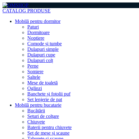
CATALOG PRODUSE
Mobilă pentru dormitor
Paturi
Dormitoare
Noptiere
Comode și tumbe
Dulapuri simple
Dulapuri cupe
Dulapuri colț
Perne
Somiere
Saltele
Mese de toaletă
Oglinzi
Banchete și fotolii puf
Set lenjerie de pat
Mobilă pentru bucatarie
Bucătării
Seturi de colțare
Chiuvete
Baterii pentru chiuvete
Set de mese și scaune
Taburete și scaune