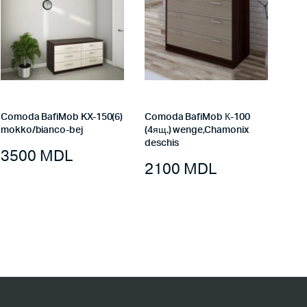
Comoda BafiMob KX-150(6)
Comoda BafiMob К-100
mokko/bianco-bej
(4ящ.) wenge,Chamonix
deschis
3500
MDL
2100
MDL