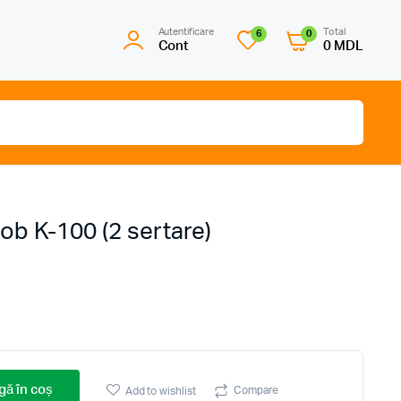
Autentificare
Total
6
0
Cont
0
MDL
b K-100 (2 sertare)
ă în coș
Compare
Add to wishlist