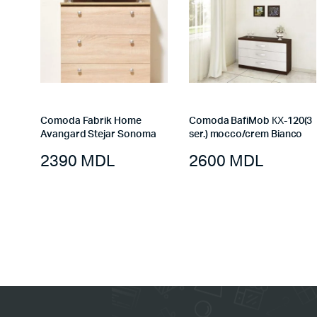
Comoda Fabrik Home
Comoda BafiMob КХ-120(3
Avangard Stejar Sonoma
ser.) mocco/crem Bianco
2390
MDL
2600
MDL