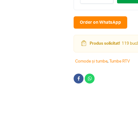
BafiMob
K-
100
(2
Order on WhatsApp
sertare)
quantity
Produs solicitat!
119 bucăț
Comode și tumbe
,
Tumbe RTV