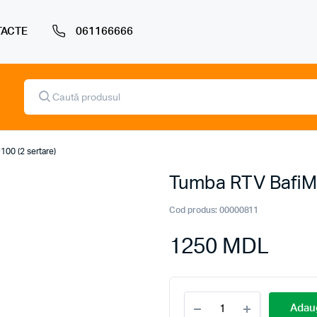
ACTE
061166666
Products
search
00 (2 sertare)
Tumba RTV BafiMo
Cod produs:
00000811
1250
MDL
Tumba
Adaug
RTV