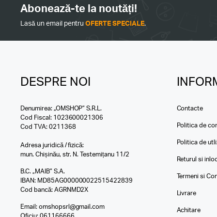
Abonează-te la noutăți!
Lasă un email pentru
OFERTE SPECIALE
.
DESPRE NOI
INFORM
Denumirea: „OMSHOP” S.R.L.
Contacte
Cod Fiscal: 1023600021306
Politica de con
Cod TVA: 0211368
Politica de utl
Adresa juridică / fizică:
mun. Chișinău, str. N. Testemițanu 11/2
Returul si inl
B.C. „MAIB” S.A.
Termeni si Con
IBAN: MD85AG000000022515422839
Cod bancă: AGRNMD2X
Livrare
Email:
omshopsrl@gmail.com
Achitare
Oficiu:
061166666