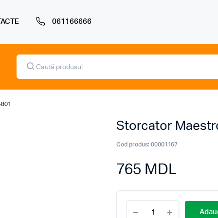
ACTE
061166666
Products
search
-801
Storcator Maest
Cod produs:
00001167
765
MDL
Storcator
Adaug
Maestro