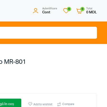
Autentificare
Total
6
0
Cont
0
MDL
ro MR-801
ă în coș
Compare
Add to wishlist