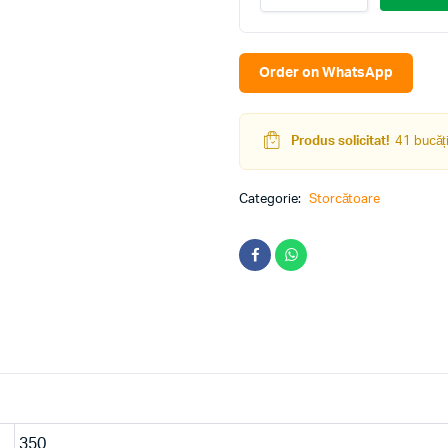
MR-
801
quantity
Order on WhatsApp
Produs solicitat!
41 bucăți
Categorie:
Storcătoare
350