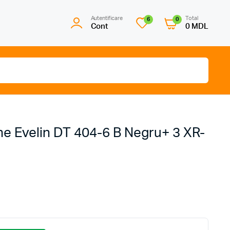
Autentificare
Total
6
0
Cont
0
MDL
ne Evelin DT 404-6 B Negru+ 3 XR-