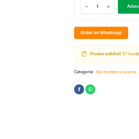
Set
Adaug
masă
si
scaune
Evelin
DT
Order on WhatsApp
404-
6
B
Produs solicitat!
57 bucăți
Negru+
3
XR-
Categorie:
Set de mese și scaune
154B
Grey
5
quantity