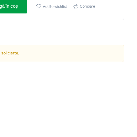
ă în coș
Compare
Add to wishlist
 solicitate.