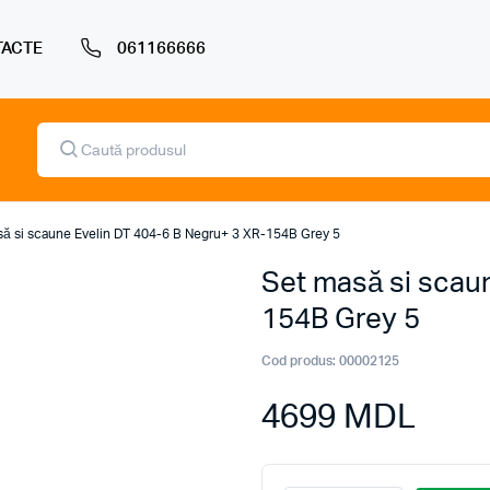
ACTE
061166666
Products
search
să si scaune Evelin DT 404-6 B Negru+ 3 XR-154B Grey 5
Set masă si scau
154B Grey 5
Cod produs:
00002125
4699
MDL