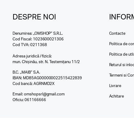
DESPRE NOI
INFORM
Denumirea: „OMSHOP” S.R.L.
Contacte
Cod Fiscal: 1023600021306
Politica de con
Cod TVA: 0211368
Politica de utl
Adresa juridică / fizică:
mun. Chișinău, str. N. Testemițanu 11/2
Returul si inl
B.C. „MAIB” S.A.
Termeni si Con
IBAN: MD85AG000000022515422839
Cod bancă: AGRNMD2X
Livrare
Email:
omshopsrl@gmail.com
Achitare
Oficiu:
061166666