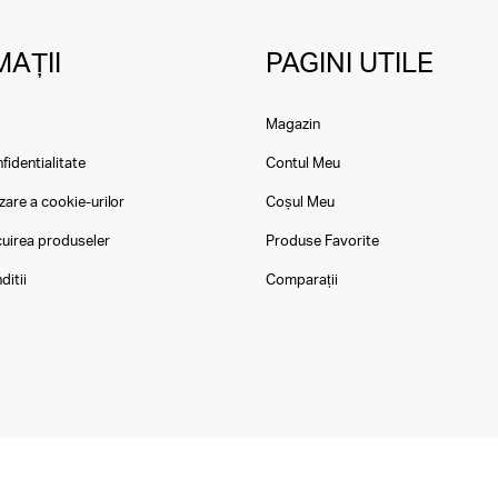
AȚII
PAGINI UTILE
Magazin
fidentialitate
Contul Meu
izare a cookie-urilor
Coșul Meu
ocuirea produseler
Produse Favorite
ditii
Comparații