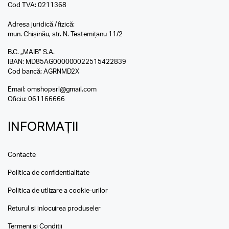
Cod TVA: 0211368
Adresa juridică / fizică:
mun. Chișinău, str. N. Testemițanu 11/2
B.C. „MAIB” S.A.
IBAN: MD85AG000000022515422839
Cod bancă: AGRNMD2X
Email:
omshopsrl@gmail.com
Oficiu:
061166666
INFORMAȚII
Contacte
Politica de confidentialitate
Politica de utlizare a cookie-urilor
Returul si inlocuirea produseler
Termeni si Conditii