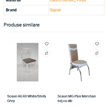
Material
Cadru metalic
,
Pinza
Brand
Signal
Produse similare
Scaun AG 69 White/Stofa
Scaun MG-Plus Merchan
Grey
bej cu alb