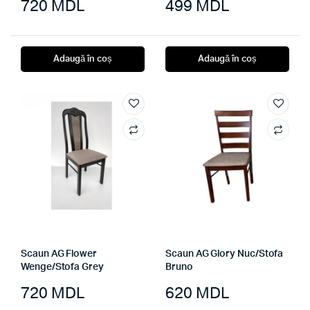
720
MDL
499
MDL
Adaugă în coș
Adaugă în coș
Scaun AG Flower
Scaun AG Glory Nuc/Stofa
Wenge/Stofa Grey
Bruno
720
MDL
620
MDL