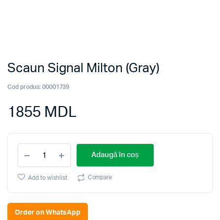
Scaun Signal Milton (Gray)
Cod produs:
00001739
1855
MDL
Scaun
Adaugă în coș
Signal
Milton
(Gray)
Compare
Add to wishlist
quantity
Order on WhatsApp