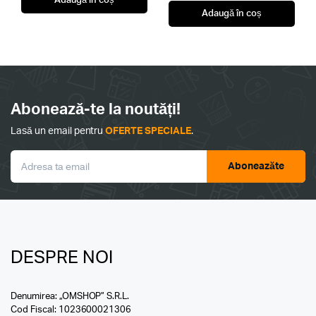
Adaugă în coș
Adaugă în coș
Abonează-te la noutăți!
Lasă un email pentru
OFERTE SPECIALE
.
Aboneazăte
DESPRE NOI
Denumirea: „OMSHOP” S.R.L.
Cod Fiscal: 1023600021306