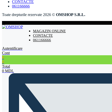
CONTACTE
061166666
Toate drepturile rezervate 2026 ©
OMSHOP S.R.L.
MAGAZIN ONLINE
CONTACTE
061166666
Autentificare
Cont
6
0
Total
0
MDL