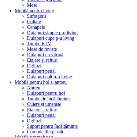
Mese
Mobilă pentru living
Sufragerii
Colțare
Canapele
Dulapuri simple p-u living
Dulapuri cupe p-u living
Tumbe RTV
Mese de reviste
Dulapuri cu vitrină
Etajere și rafturi
Oglinzi
Dulapuri penal
Dulapuri colț p-u living
Mobilă pentru hol si antreu
Antreu
Dulapuri pentru hol
Tumbe de încălțăminte
Cuiere și umerașe
Etajere și rafturi
Dulapuri penal
Oglinzi
Suport pentru încălțăminte
Comode din plastic