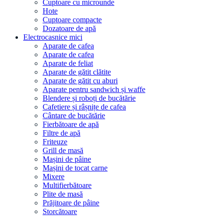
Cuptoare cu microunde
Hote
Cuptoare compacte
Dozatoare de aрă
Electrocasnice mici
Aparate de cafea
Aparate de cafea
Aparate de feliat
Aparate de gătit clătite
Aparate de gătit cu aburi
Aparate pentru sandwich și waffe
Blendere și roboți de bucătărie
Cafetiere și râșnițe de cafea
Cântare de bucătărie
Fierbătoare de apă
Filtre de apă
Friteuze
Grill de masă
Mașini de pâine
Mașini de tocat carne
Mixere
Multifierbătoare
Plite de masă
Prăjitoare de pâine
Storcătoare