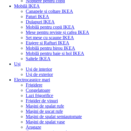
Noptiere pentru copii
Mobilă IKEA
Canapele si coltare IKEA
Paturi IKEA
Dulapuri IKEA
Mobilă pentru copii IKEA
Mese pentru reviste și cafea IKEA
Set mese cu scaune IKEA
Etajere si Rafturi IKEA
Mobilă pentru birou IKEA
Mobilă pentru baie si hol IKEA
Saltele IKEA
Uși
Uși de interior
Uși de exterior
Electrocasnice mari
Frigidere
Congelatoare
Lazi frigorifice
Frigider de vinuri
Mașini de spalat rufe
Mașini de uscat rufe
Mașini de spalat semiautomate
Mașini de spalat vase
Aragaze