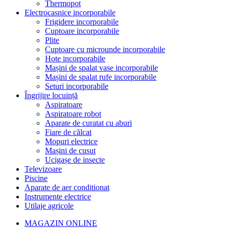
Thermopot
Electrocasnice incorporabile
Frigidere incorporabile
Cuptoare incorporabile
Plite
Cuptoare cu microunde incorporabile
Hote incorporabile
Mașini de spalat vase incorporabile
Mașini de spalat rufe incorporabile
Seturi incorporabile
Îngrijire locuință
Aspiratoare
Aspiratoare robot
Aparate de curatat cu aburi
Fiare de călcat
Mopuri electrice
Mașini de cusut
Ucigașe de insecte
Televizoare
Piscine
Aparate de aer conditionat
Instrumente electrice
Utilaje agricole
MAGAZIN ONLINE