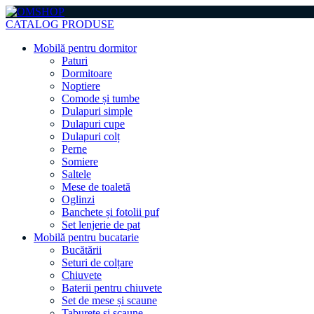
CATALOG PRODUSE
Mobilă pentru dormitor
Paturi
Dormitoare
Noptiere
Comode și tumbe
Dulapuri simple
Dulapuri cupe
Dulapuri colț
Perne
Somiere
Saltele
Mese de toaletă
Oglinzi
Banchete și fotolii puf
Set lenjerie de pat
Mobilă pentru bucatarie
Bucătării
Seturi de colțare
Chiuvete
Baterii pentru chiuvete
Set de mese și scaune
Taburete și scaune