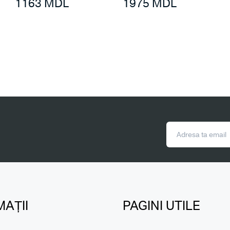
1163
MDL
1975
MDL
AȚII
PAGINI UTILE