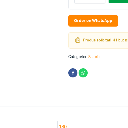
Confort
Lux
Plus
180x200
Order on WhatsApp
(24cm)
quantity
Produs solicitat!
41 bucăți
Categorie:
Saltele
180