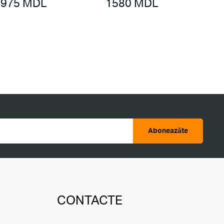
975
MDL
1580
MDL
Aboneazăte
CONTACTE