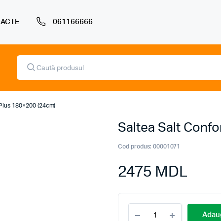
ACTE
061166666
Products
search
 Plus 180×200 (24cm)
Saltea Salt Conf
Cod produs:
00001071
2475
MDL
Saltea
Adaug
Salt