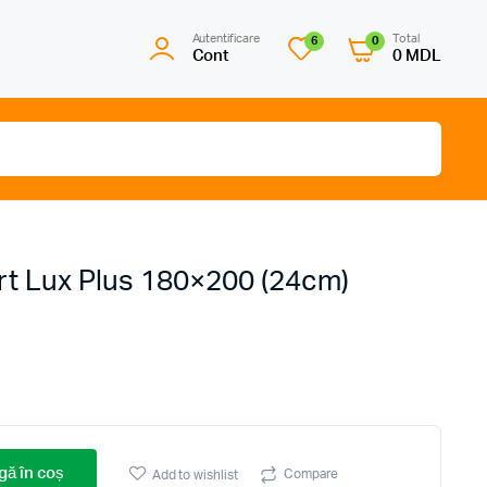
Autentificare
Total
6
0
Cont
0
MDL
ort Lux Plus 180×200 (24cm)
ă în coș
Compare
Add to wishlist