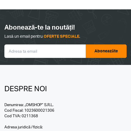
fos
69
82
Abonează-te la noutăți!
Lasă un email pentru
OFERTE SPECIALE
.
Aboneazăte
DESPRE NOI
Denumirea: „OMSHOP” S.R.L.
Cod Fiscal: 1023600021306
Cod TVA: 0211368
Adresa juridică / fizică: