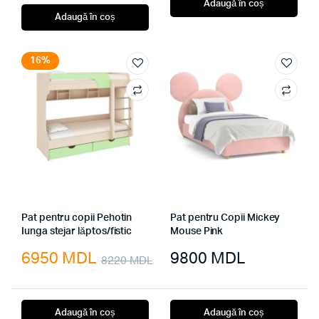
Adaugă în coș
Adaugă în coș
16%
Pat pentru copii Pehotin
Pat pentru Copii Mickey
Iunga stejar lăptos/fistic
Mouse Pink
6950
MDL
9800
MDL
8220
MDL
Prețul
Prețul
inițial
curent
Adaugă în coș
Adaugă în coș