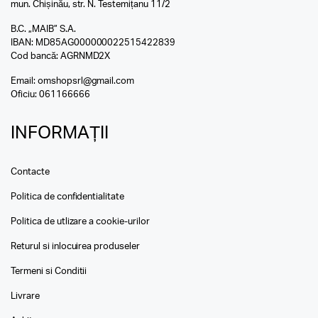
mun. Chișinău, str. N. Testemițanu 11/2
B.C. „MAIB” S.A.
IBAN: MD85AG000000022515422839
Cod bancă: AGRNMD2X
Email:
omshopsrl@gmail.com
Oficiu:
061166666
INFORMAȚII
Contacte
Politica de confidentialitate
Politica de utlizare a cookie-urilor
Returul si inlocuirea produseler
Termeni si Conditii
Livrare