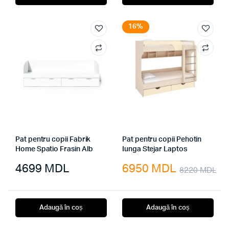
a
este:
fost:
6950 MDL.
16%
8220 MDL.
Pat pentru copii Fabrik
Pat pentru copii Pehotin
Home Spatio Frasin Alb
Iunga Stejar Laptos
4699
MDL
6950
MDL
8220
MDL
Pr
Pr
ini
cu
Adaugă în coș
Adaugă în coș
a
es