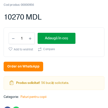
Cod produs:
00000956
10270
MDL
Pat
Adaugă în coș
suprapus
Polini
kids
Compare
Add to wishlist
Simple
5000
Alb
Order on WhatsApp
quantity
Produs solicitat!
56 bucăți solicitate.
Categorie:
Paturi pentru copii