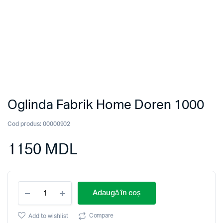
Oglinda Fabrik Home Doren 1000
Cod produs:
00000902
1150
MDL
Oglinda
Adaugă în coș
Fabrik
Home
Doren
Compare
Add to wishlist