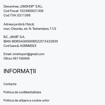
Denumirea: „OMSHOP” S.R.L.
Cod Fiscal: 1023600021306
Cod TVA: 0211368
Adresa juridică / fizică:
mun. Chișinău, str. N. Testemițanu 11/2
B.C. „MAIB” S.A.
IBAN: MD85AG000000022515422839
Cod bancă: AGRNMD2X
Email:
omshopsrl@gmail.com
Oficiu:
061166666
INFORMAȚII
Contacte
Politica de confidentialitate
Politica de utlizare a cookie-urilor