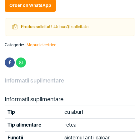
(White/Green)
Order on WhatsApp
quantity
Produs solicitat!
45 bucăți solicitate.
Categorie:
Mopuri electrice
Informații suplimentare
Informații suplimentare
Tip
cu aburi
Tip alimentare
retea
Functii
sistemul anti-calcar