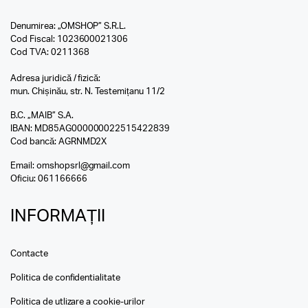
Denumirea: „OMSHOP” S.R.L.
Cod Fiscal: 1023600021306
Cod TVA: 0211368
Adresa juridică / fizică:
mun. Chișinău, str. N. Testemițanu 11/2
B.C. „MAIB” S.A.
IBAN: MD85AG000000022515422839
Cod bancă: AGRNMD2X
Email:
omshopsrl@gmail.com
Oficiu:
061166666
INFORMAȚII
Contacte
Politica de confidentialitate
Politica de utlizare a cookie-urilor