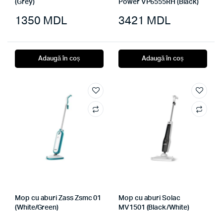
(Grey)
Power VP6555RH (Black)
1350
MDL
3421
MDL
Adaugă în coș
Adaugă în coș
Mop cu aburi Zass Zsmc 01
Mop cu aburi Solac
(White/Green)
MV1501 (Black/White)