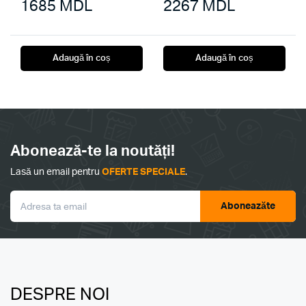
1685
MDL
2267
MDL
Adaugă în coș
Adaugă în coș
Abonează-te la noutăți!
Lasă un email pentru
OFERTE SPECIALE
.
Aboneazăte
DESPRE NOI