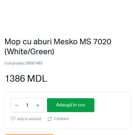
Mop cu aburi Mesko MS 7020
(White/Green)
Cod produs:
00001483
1386
MDL
Mop
Adaugă în coș
cu
aburi
Mesko
Compare
Add to wishlist
MS
7020